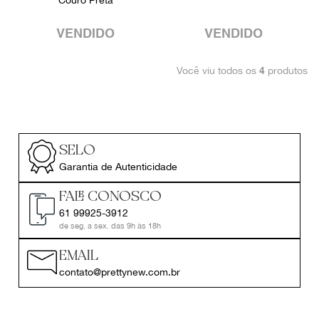
VENDIDO
VENDIDO
Você viu todos os
produtos
4
SELO
Garantia de Autenticidade
FALE CONOSCO
61 99925-3912
de seg. a sex. das 9h às 18h
EMAIL
contato@prettynew.com.br