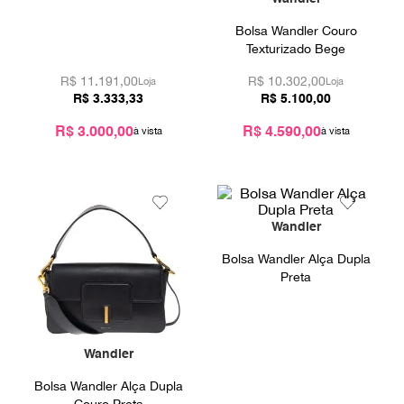
9
º
prada
Bolsa Wandler Couro
10
º
louis vuitton
Texturizado Bege
R$
11.191,00
R$
10.302,00
Loja
Loja
R$
3
.
333
,
33
R$
5
.
100
,
00
R$ 3.000,00
R$ 4.590,00
Wandler
Bolsa Wandler Alça Dupla
Preta
Wandler
Bolsa Wandler Alça Dupla
Couro Preta