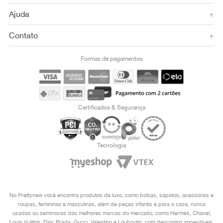
Ajuda
+
Contato
+
Formas de pagamentos
Certificados & Segurança
Tecnologia
No Prettynew você encontra produtos de luxo, como bolsas, sapatos, acessórios e
roupas, femininas e masculinas, além de peças infantis e para a casa, nunca
usadas ou seminovas das melhores marcas do mercado, como Hermès, Chanel,
Louis Vuitton, Dior, Prada, Gucci, Valentino e Louboutin, com descontos imperdíveis.