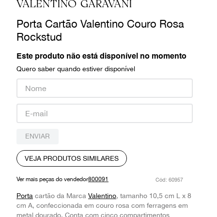
VALENTINO GARAVANI
9
º
prada
Porta Cartão Valentino Couro Rosa
10
º
louis vuitton
Rockstud
Este produto não está disponível no momento
Quero saber quando estiver disponível
ENVIAR
VEJA PRODUTOS SIMILARES
Ver mais peças do vendedor
800091
:
60957
Porta
cartão da Marca
Valentino
, tamanho 10,5 cm L x 8
cm A, confeccionada em couro rosa com ferragens em
metal dourado. Conta com cinco compartimentos