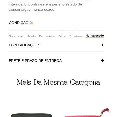
internos. Encontra-se em perfeito estado de
conservação, nunca usado.
CONDIÇÃO
Nunca usado
Not so new
Usado
Bom estado
Ótimo
Excelente
ESPECIFICAÇÕES
Data do Pagamento
Material
FRETE E PRAZO DE ENTREGA
25122019
Couro
Cor
Itens Inclusos
Mais Da Mesma Categoria
Rosa
Caixa e Dustbag
Ocasião
Dia a Dia