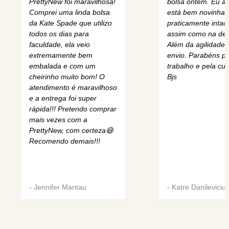
PrettyNew foi maravilhosa!
bolsa ontem. Eu am
Comprei uma linda bolsa
está bem novinha,
da Kate Spade que utilizo
praticamente intact
todos os dias para
assim como na des
faculdade, ela veio
Além da agilidade 
extremamente bem
envio. Parabéns pe
embalada e com um
trabalho e pela cur
cheirinho muito bom! O
Bjs
atendimento é maravilhoso
e a entrega foi super
rápida!!! Pretendo comprar
mais vezes com a
PrettyNew, com certeza😄
Recomendo demais!!!
-
Jennifer Mantau
-
Katre Danileviciu