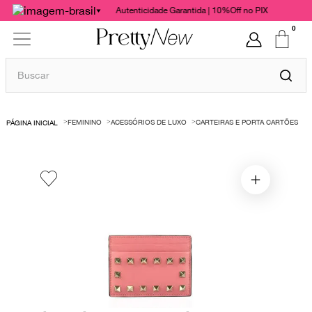
Autenticidade Garantida | 10%Off no PIX
0
Buscar
TERMOS MAIS BUSCADOS
FEMININO
ACESSÓRIOS DE LUXO
CARTEIRAS E PORTA CARTÕES
1
º
bolsas
2
º
cris barros
3
º
chanel
4
º
vestido
5
º
gucci
6
º
paula raia
7
º
valentino
8
º
burberry