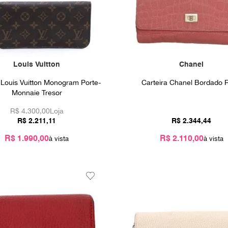
Louis Vuitton
Chanel
 Louis Vuitton Monogram Porte-
Carteira Chanel Bordado 
Monnaie Tresor
R$
4.300,00
Loja
R$
2
.
211
,
11
R$
2
.
344
,
44
R$ 1.990,00
R$ 2.110,00