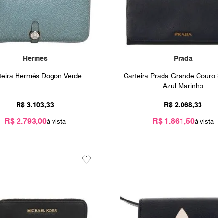
10
º
prada
Hermes
Prada
teira Hermès Dogon Verde
Carteira Prada Grande Couro 
Azul Marinho
R$
3
.
103
,
33
R$
2
.
068
,
33
R$ 2.793,00
R$ 1.861,50