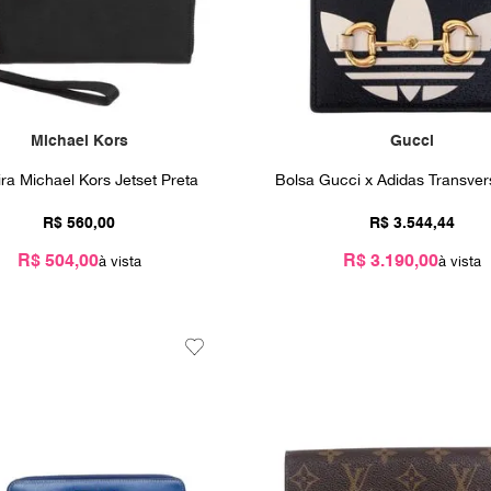
Michael Kors
Gucci
ira Michael Kors Jetset Preta
Bolsa Gucci x Adidas Transver
R$
560
,
00
R$
3
.
544
,
44
R$ 504,00
R$ 3.190,00