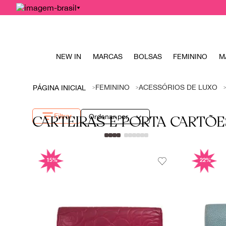
NEW IN
MARCAS
BOLSAS
FEMININO
M
FEMININO
ACESSÓRIOS DE LUXO
Filtrar
Ordenar por
CARTEIRAS E PORTA CARTÕE
15%
22%