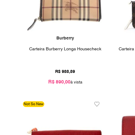
Burberry
Carteira Burberry Longa Housecheck
Carteira
R$
988
,
89
R$ 890,00
Not So New