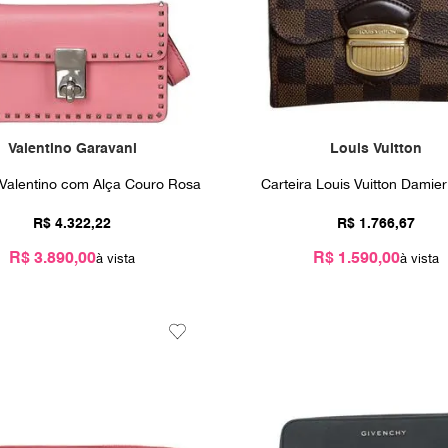
Valentino Garavani
Louis Vuitton
 Valentino com Alça Couro Rosa
Carteira Louis Vuitton Damie
R$
4
.
322
,
22
R$
1
.
766
,
67
R$ 3.890,00
R$ 1.590,00