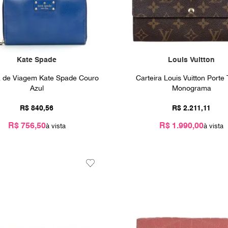
Kate Spade
Louis Vuitton
a de Viagem Kate Spade Couro
Carteira Louis Vuitton Porte 
Azul
Monograma
R$
840
,
56
R$
2
.
211
,
11
R$ 756,50
R$ 1.990,00