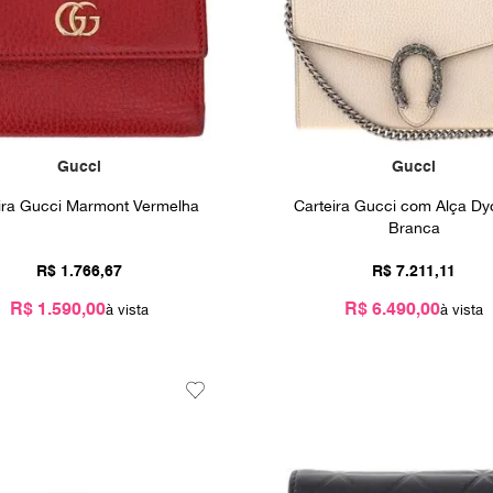
Gucci
Gucci
ira Gucci Marmont Vermelha
Carteira Gucci com Alça Dy
Branca
R$
1
.
766
,
67
R$
7
.
211
,
11
R$ 1.590,00
R$ 6.490,00