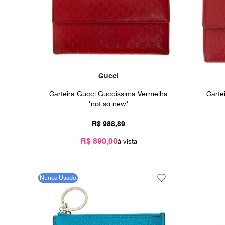
Gucci
Carteira Gucci Guccissima Vermelha
Carte
*not so new*
R$
988
,
89
R$ 890,00
Nunca Usado