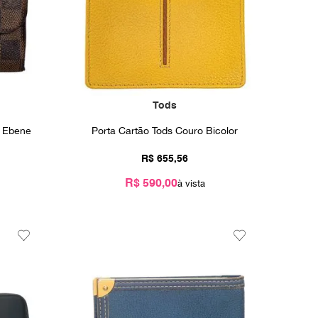
Tods
r Ebene
Porta Cartão Tods Couro Bicolor
R$
655
,
56
R$ 590,00