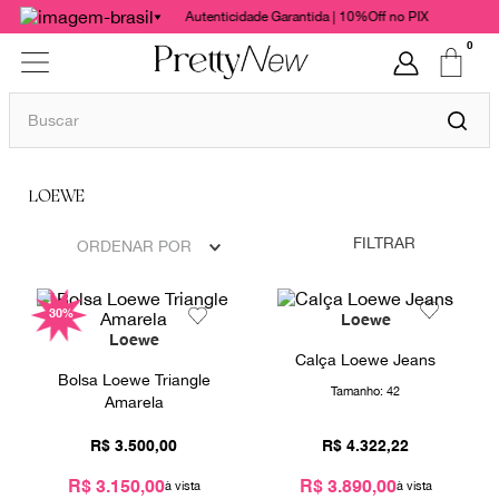
Autenticidade Garantida | 10%Off no PIX
0
Buscar
TERMOS MAIS BUSCADOS
LOEWE
1
º
bolsas
2
º
cris barros
FILTRAR
ORDENAR POR
3
º
chanel
30%
4
º
vestido
Loewe
Loewe
5
º
gucci
Calça Loewe Jeans
Bolsa Loewe Triangle
Tamanho:
42
6
º
paula raia
Amarela
7
º
valentino
R$
3
.
500
,
00
R$
4
.
322
,
22
8
º
burberry
R$ 3.150,00
R$ 3.890,00