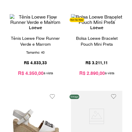
9
º
prada
10
º
louis vuitton
Not So New
Loewe
Loewe
Tênis Loewe Flow Runner
Bolsa Loewe Bracelet
Verde e Marrom
Pouch Mini Preta
Tamanho:
40
R$
4
.
833
,
33
R$
3
.
211
,
11
R$ 4.350,00
R$ 2.890,00
Vintage