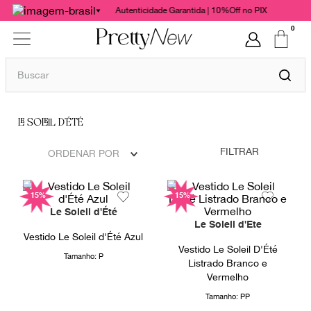
Autenticidade Garantida | 10%Off no PIX
0
Buscar
TERMOS MAIS BUSCADOS
LE SOLEIL D'ÉTÉ
1
º
bolsas
2
º
cris barros
FILTRAR
ORDENAR POR
3
º
chanel
15%
15%
4
º
vestido
Le Soleil d'Été
5
º
gucci
Le Soleil d'Ete
Vestido Le Soleil d'Été Azul
6
º
paula raia
Vestido Le Soleil D'Été
Tamanho:
P
Listrado Branco e
7
º
valentino
Vermelho
8
º
burberry
Tamanho:
PP