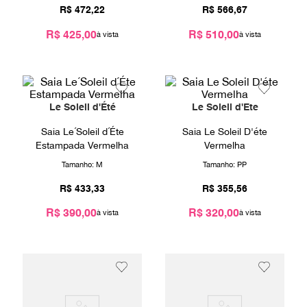
9
º
prada
R$
472
,
22
R$
566
,
67
10
º
louis vuitton
R$ 425,00
R$ 510,00
Le Soleil d'Été
Le Soleil d'Ete
Saia Le´Soleil d´Éte
Saia Le Soleil D'éte
Estampada Vermelha
Vermelha
Tamanho:
M
Tamanho:
PP
R$
433
,
33
R$
355
,
56
R$ 390,00
R$ 320,00