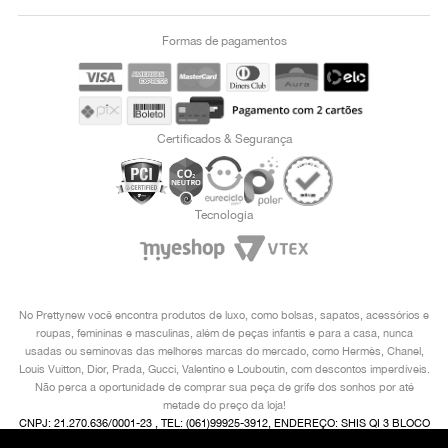
Formas de pagamentos
Certificados & Segurança
Tecnologia
No Prettynew você encontra produtos de luxo, como bolsas, sapatos, acessórios e
roupas, femininas e masculinas, além de peças infantis e para a casa, nunca
usadas ou seminovas das melhores marcas do mercado, como Hermès, Chanel,
Louis Vuitton, Dior, Prada, Gucci, Valentino e Louboutin, com descontos imperdíveis.
Não perca a oportunidade de comprar sua peça de grife dos sonhos por até
metade do preço da loja!
CNPJ: 21.270.636/0001-23 , TEL: (061)99925-3912, ENDEREÇO: SHIS QI 3 BLOCO
I 2° ANDAR, LAGO SUL, BRASÍLIA/ DF, CEP 71605-480 COPYRIGHT © 2024,