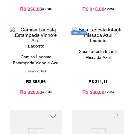
9
º
prada
R$ 250,00
R$ 315,00
10
º
louis vuitton
Nunca Usado
Lacoste
Lacoste
Saia Lacoste Infantil
Camisa Lacoste
Plissada Azul
Estampada Vinho e Azul
Tamanho:
GG
R$
355
,
56
R$
311
,
11
R$ 320,00
R$ 280,00