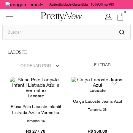
Autenticidade Garantida | 10%Off no PIX
0
Buscar
TERMOS MAIS BUSCADOS
LACOSTE
1
º
bolsas
2
º
cris barros
FILTRAR
ORDENAR POR
3
º
chanel
4
º
vestido
Lacoste
5
º
gucci
Lacoste
Calça Lacoste Jeans Azul
6
º
valentino
Blusa Polo Lacoste Infantil
Tamanho:
38
Listrada Azul e Vermelho
7
º
paula raia
Tamanho:
16
8
º
burberry
R$
277
,
78
R$
350
,
00