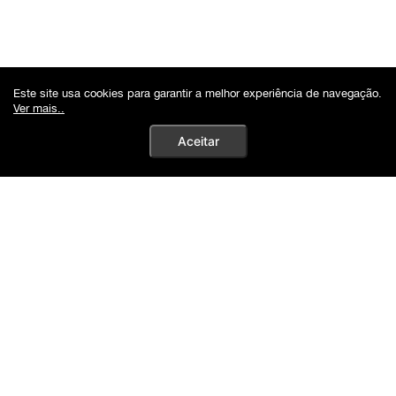
Este site usa cookies para garantir a melhor experiência de navegação.
Ver mais..
Aceitar
Autenticidade Garantida | 10%Off no PIX
Buscar