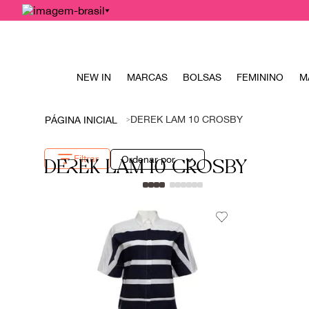
NEW IN
MARCAS
BOLSAS
FEMININO
M
DEREK LAM 10 CROSBY
Filtrar
Ordenar por
DEREK LAM 10 CROSBY