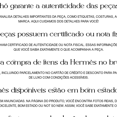
ó garante a autenticidade das peç
ANALISA DETALHES IMPORTANTES DA PEÇA, COMO ETIQUETAS, COSTURAS, 
MARCA. AQUI CUIDAMOS DOS DETALHES PARA VOCÊ!
eças possuem certificado ou nota fi
HAM CERTIFICADO DE AUTENTICIDADE OU NOTA FISCAL. ESSAS INFORMAÇÕ
QUE VOCÊ SAIBA EXATAMENTE O QUE ACOMPANHA A PEÇA.
r a compra de itens da Hermès no b
O, INCLUINDO PARCELAMENTO NO CARTÃO DE CRÉDITO E DESCONTO PARA PAG
DE LUXO COM CONDIÇÕES ACESSÍVEIS.
ès disponíveis estão em bom estad
EM ANUNCIADAS. NA PÁGINA DO PRODUTO, VOCÊ ENCONTRA FOTOS REAIS, 
EXCELENTE, BOM ESTADO OU NOT SO NEW. ASSIM, VOCÊ SABE EXATAMENTE O