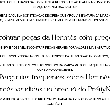
UXO. A GRIFE FRANCESA É CONHECIDA PELOS SEUS ACABAMENTOS IMPECÁ
ESPAÇO NO UNIVERSO FASHION.
EIAS DAQUELA SOFISTICAÇÃO DISCRETA QUE VIROU ASSINATURA DA MARCA
S, SEMPRE APARECEM ACHADOS ESPECIAIS PARA QUEM AMA ACOMPANHAR 
ncontrar peças da Hermès com preço
YNEW, É POSSÍVEL ENCONTRAR PEÇAS HERMÈS POR VALORES MAIS ATRATIVO
 QUE VOCÊ POSSA ENCONTRAR CLÁSSICOS DA HERMÈS PAGANDO MENOS, SE
A HERMÈS, TÊNIS, CINTOS E ACESSÓRIOS DA MARCA PARA QUEM QUER REN
CONSUMO CONSCIENTE.
Perguntas frequentes sobre Hermè
mès vendidas no brechó do PrettyNe
EM PUBLICADAS NO SITE. O PRETTYNEW TRABALHA APENAS COM ITENS AUT
CONFIÁVEL.