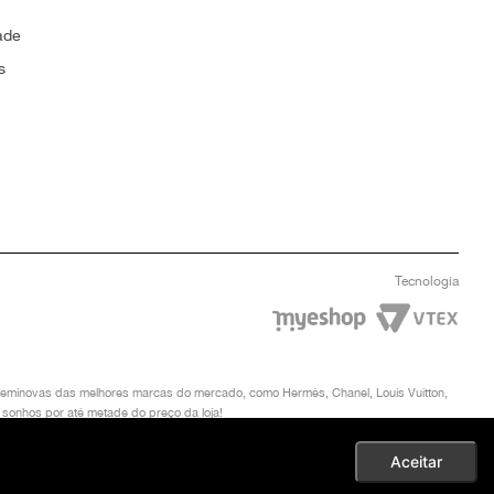
ade
s
Tecnologia
u seminovas das melhores marcas do mercado, como Hermès, Chanel, Louis Vuitton,
 sonhos por até metade do preço da loja!
TYNEW. DIREITOS AUTORAIS RESERVADOS. EM CASO DE DIVERGÊNCIAS DE PREÇOS,
Aceitar