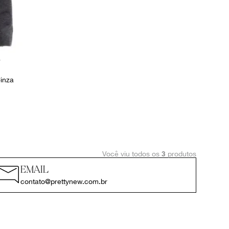
y
inza
Você viu todos os
produtos
3
EMAIL
contato@prettynew.com.br