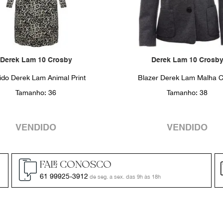
10
º
prada
Derek Lam 10 Crosby
Derek Lam 10 Crosb
ido Derek Lam Animal Print
Blazer Derek Lam Malha C
Tamanho:
36
Tamanho:
38
VENDIDO
VENDIDO
FALE CONOSCO
61 99925-3912
de seg. a sex. das 9h às 18h