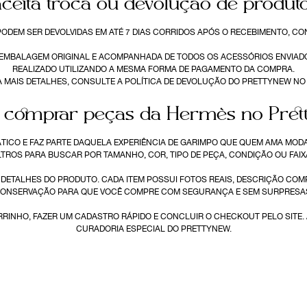
ceita troca ou devolução de produ
 PODEM SER DEVOLVIDAS EM ATÉ 7 DIAS CORRIDOS APÓS O RECEBIMENTO, C
A EMBALAGEM ORIGINAL E ACOMPANHADA DE TODOS OS ACESSÓRIOS ENVIADOS
REALIZADO UTILIZANDO A MESMA FORMA DE PAGAMENTO DA COMPRA.
 MAIS DETALHES, CONSULTE A POLÍTICA DE DEVOLUÇÃO DO PRETTYNEW NO 
comprar peças da Hermès no Pret
ICO E FAZ PARTE DAQUELA EXPERIÊNCIA DE GARIMPO QUE QUEM AMA MODA
LTROS PARA BUSCAR POR TAMANHO, COR, TIPO DE PEÇA, CONDIÇÃO OU FAIX
S DETALHES DO PRODUTO. CADA ITEM POSSUI FOTOS REAIS, DESCRIÇÃO COM
ONSERVAÇÃO PARA QUE VOCÊ COMPRE COM SEGURANÇA E SEM SURPRESA
ARRINHO, FAZER UM CADASTRO RÁPIDO E CONCLUIR O CHECKOUT PELO SITE.
CURADORIA ESPECIAL DO PRETTYNEW.