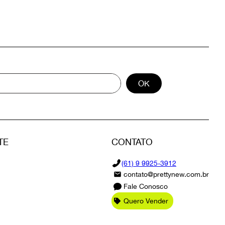
OK
TE
CONTATO
(61) 9 9925-3912
contato@prettynew.com.br
Fale Conosco
Quero Vender