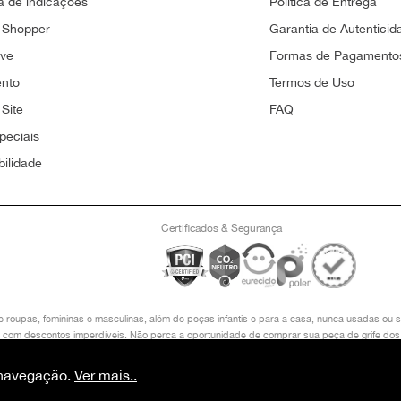
 de indicações
Politica de Entrega
 Shopper
Garantia de Autenticid
ove
Formas de Pagamento
ento
Termos de Uso
Site
FAQ
peciais
bilidade
Certificados & Segurança
e roupas, femininas e masculinas, além de peças infantis e para a casa, nunca usadas o
in, com descontos imperdíveis. Não perca a oportunidade de comprar sua peça de grife dos
LOCO I 2° ANDAR, LAGO SUL, BRASÍLIA/ DF, CEP 71605-480 COPYRIGHT © 2024, PRET
O VALOR VÁLIDO É O DO CARRINHO DE COMPRAS.
e navegação.
Ver mais..