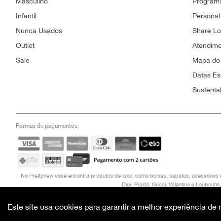
Masculino
Programa
Infantil
Personal
Nunca Usados
Share L
Outlet
Atendim
Sale
Mapa do 
Datas Es
Sustenta
Formas de pagamentos
No Prettynew você encontra produtos de luxo, como bolsas, sapatos, acessórios 
Dior, Prada, Gucci, Valentino e Loubout
CNPJ: 21.270.636/0001-23 , TEL: (061)99925-3912, ENDEREÇO: SHIS QI 3 B
Este site usa cookies para garantir a melhor experiência d