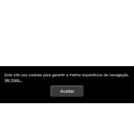
Este site usa cookies para garantir a melhor experiência de navegação.
Ver mais..
Aceitar
Autenticidade Garantida | 10%Off no PIX
0
Buscar