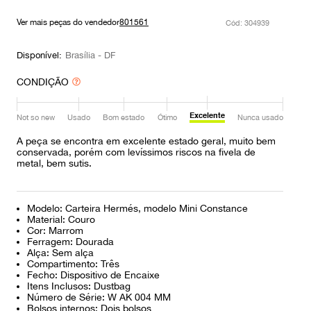
9
º
louis vuitton
Ver mais peças do vendedor
801561
:
304939
10
º
prada
Disponível:
Brasília - DF
CONDIÇÃO
Excelente
Not so new
Usado
Bom estado
Ótimo
Nunca usado
A peça se encontra em excelente estado geral, muito bem
conservada, porém com levíssimos riscos na fivela de
metal, bem sutis.
Modelo: Carteira Hermés, modelo Mini Constance
Material: Couro
Cor: Marrom
Ferragem: Dourada
Alça: Sem alça
Compartimento: Três
Fecho: Dispositivo de Encaixe
Itens Inclusos: Dustbag
Número de Série: W AK 004 MM
Bolsos internos: Dois bolsos