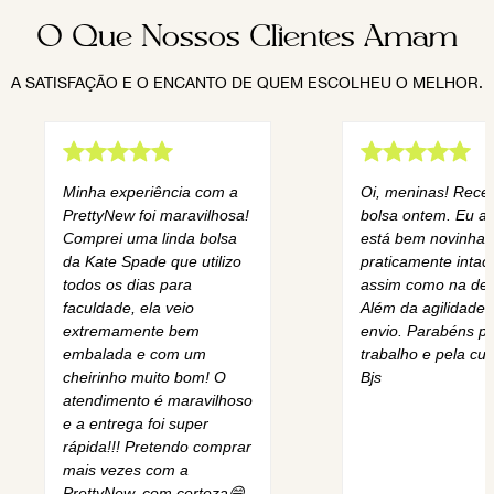
O Que Nossos Clientes Amam
A SATISFAÇÃO E O ENCANTO DE QUEM ESCOLHEU O MELHOR.
Minha experiência com a
Oi, meninas! Rece
PrettyNew foi maravilhosa!
bolsa ontem. Eu am
Comprei uma linda bolsa
está bem novinha,
da Kate Spade que utilizo
praticamente intact
todos os dias para
assim como na des
faculdade, ela veio
Além da agilidade 
extremamente bem
envio. Parabéns pe
embalada e com um
trabalho e pela cur
cheirinho muito bom! O
Bjs
atendimento é maravilhoso
e a entrega foi super
rápida!!! Pretendo comprar
mais vezes com a
PrettyNew, com certeza😄