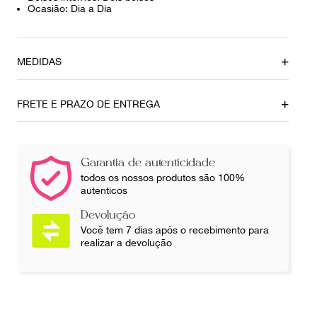
Ocasião: Dia a Dia
MEDIDAS
Altura
Profundidade
10 cm
2 cm
FRETE E PRAZO DE ENTREGA
Comprimento
12,5 cm
Garantia de autenticidade
Ainda com dúvidas sobre as medidas? Fale com a nossa
todos os nossos produtos são 100%
equipe.
autenticos
Devolução
Você tem 7 dias após o recebimento para
realizar a devolução