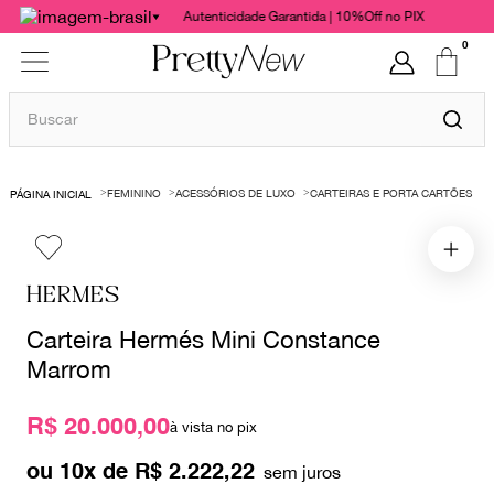
Autenticidade Garantida | 10%Off no PIX
0
Buscar
TERMOS MAIS BUSCADOS
FEMININO
ACESSÓRIOS DE LUXO
CARTEIRAS E PORTA CARTÕES
1
º
bolsas
2
º
cris barros
3
º
chanel
HERMES
4
º
vestido
Carteira Hermés Mini Constance
5
º
gucci
Marrom
6
º
valentino
R$ 20.000,00
à vista no pix
7
º
paula raia
ou
10
x de
R$
2
.
222
,
22
8
º
burberry