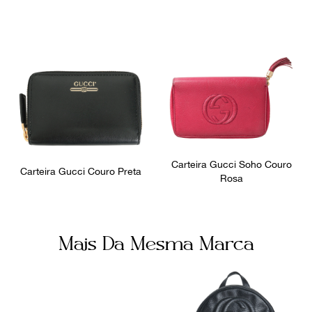
Número de Série
Bolsos internos
128223-0416
6
Ocasião
Dia a Dia
Carteira Gucci Soho Couro
Carteira Gucci Couro Preta
Rosa
Mais Da Mesma Marca