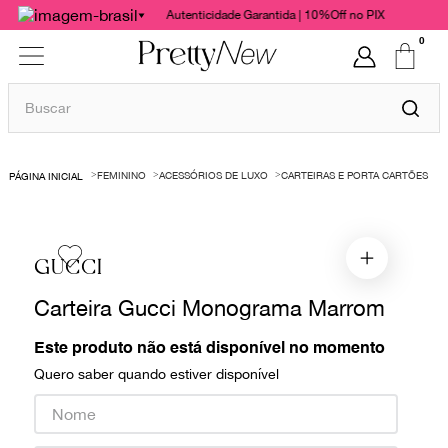
Autenticidade Garantida | 10%Off no PIX
0
Buscar
TERMOS MAIS BUSCADOS
FEMININO
ACESSÓRIOS DE LUXO
CARTEIRAS E PORTA CARTÕES
1
º
bolsas
2
º
cris barros
3
º
chanel
GUCCI
4
º
vestido
Carteira Gucci Monograma Marrom
5
º
gucci
Este produto não está disponível no momento
6
º
paula raia
Quero saber quando estiver disponível
7
º
valentino
8
º
burberry