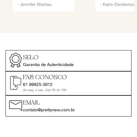
-
Jennifer Mantau
-
Katre Danileviciu
SELO
Garantia de Autenticidade
FALE CONOSCO
61 99925-3912
de seg. a sex. das 9h às 18h
EMAIL
contato@prettynew.com.br