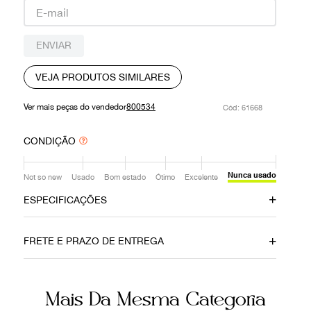
9
º
prada
10
º
louis vuitton
ENVIAR
VEJA PRODUTOS SIMILARES
Ver mais peças do vendedor
800534
:
61668
CONDIÇÃO
Nunca usado
Not so new
Usado
Bom estado
Ótimo
Excelente
ESPECIFICAÇÕES
Data do Pagamento
Material
FRETE E PRAZO DE ENTREGA
19032020
Nylon
Cor
Fecho
Mais Da Mesma Categoria
Marrom
Botão