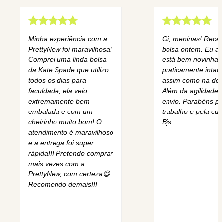
Minha experiência com a
Oi, meninas! Rece
PrettyNew foi maravilhosa!
bolsa ontem. Eu am
Comprei uma linda bolsa
está bem novinha,
da Kate Spade que utilizo
praticamente intact
todos os dias para
assim como na des
faculdade, ela veio
Além da agilidade 
extremamente bem
envio. Parabéns pe
embalada e com um
trabalho e pela cur
cheirinho muito bom! O
Bjs
atendimento é maravilhoso
e a entrega foi super
rápida!!! Pretendo comprar
mais vezes com a
PrettyNew, com certeza😄
Recomendo demais!!!