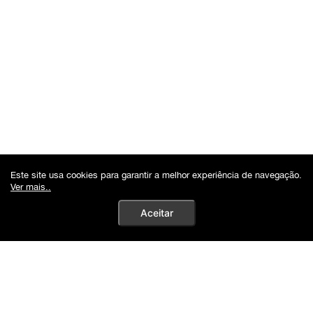
Este site usa cookies para garantir a melhor experiência de navegação.
Ver mais..
Aceitar
Autenticidade Garantida | 10%Off no PIX
0
Buscar