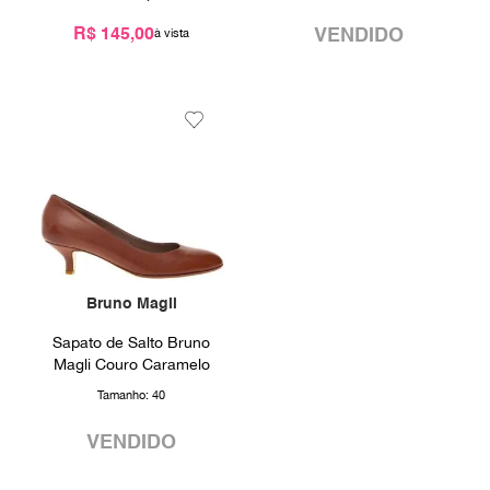
9
º
prada
R$ 145,00
VENDIDO
10
º
louis vuitton
Bruno Magli
Sapato de Salto Bruno
Magli Couro Caramelo
Tamanho:
40
VENDIDO