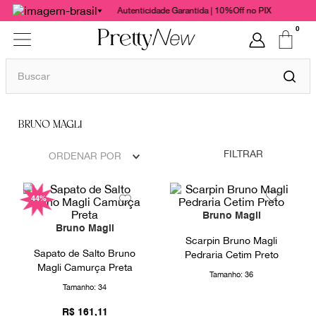
Autenticidade Garantida | 10%Off no PIX
0
Buscar
TERMOS MAIS BUSCADOS
BRUNO MAGLI
1
º
bolsas
2
º
cris barros
FILTRAR
ORDENAR POR
3
º
chanel
44%
4
º
gucci
Bruno Magli
5
º
vestido
Bruno Magli
Scarpin Bruno Magli
6
º
valentino
Sapato de Salto Bruno
Pedraria Cetim Preto
Magli Camurça Preta
Tamanho:
36
7
º
paula raia
Tamanho:
34
8
º
burberry
R$
161
,
11