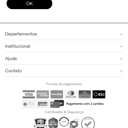
OK
Departamentos
+
Institucional
+
Ajuda
+
Contato
+
Formas de pagamentos
Certificados & Segurança