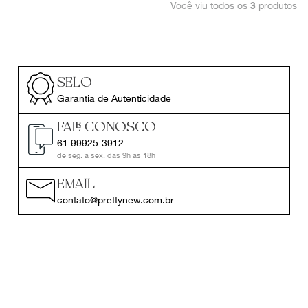
Você viu todos os
produtos
3
SELO
Garantia de Autenticidade
FALE CONOSCO
61 99925-3912
de seg. a sex. das 9h às 18h
EMAIL
contato@prettynew.com.br