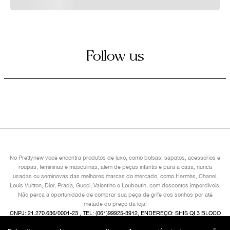
Follow us
No Prettynew você encontra produtos de luxo, como bolsas, sapatos, acessórios e
roupas, femininas e masculinas, além de peças infantis e para a casa, nunca
usadas ou seminovas das melhores marcas do mercado, como Hermès, Chanel,
Louis Vuitton, Dior, Prada, Gucci, Valentino e Louboutin, com descontos imperdíveis.
Não perca a oportunidade de comprar sua peça de grife dos sonhos por até
metade do preço da loja!
CNPJ: 21.270.636/0001-23 , TEL: (061)99925-3912, ENDEREÇO: SHIS QI 3 BLOCO
I 2° ANDAR, LAGO SUL, BRASÍLIA/ DF, CEP 71605-480 COPYRIGHT © 2024,