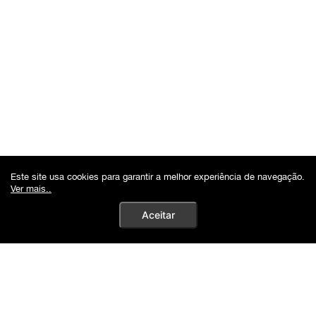
Este site usa cookies para garantir a melhor experiência de navegação.
Ver mais..
Aceitar
Autenticidade Garantida | 10%Off no PIX
0
Buscar