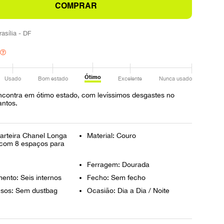
COMPRAR
rasília - DF
Ótimo
Usado
Bom estado
Excelente
Nunca usado
ncontra em ótimo estado, com levíssimos desgastes no
antos.
arteira Chanel Longa
Material: Couro
 com 8 espaços para
Ferragem: Dourada
ento: Seis internos
Fecho: Sem fecho
lusos: Sem dustbag
Ocasião: Dia a Dia / Noite