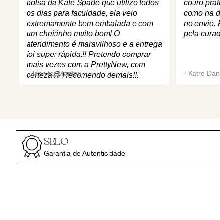
bolsa da Kate Spade que utilizo todos
couro prat
os dias para faculdade, ela veio
como na d
extremamente bem embalada e com
no envio. 
um cheirinho muito bom! O
pela curad
atendimento é maravilhoso e a entrega
foi super rápida!!! Pretendo comprar
mais vezes com a PrettyNew, com
-
Jennifer Mantau
-
Katre Dani
certeza😄 Recomendo demais!!!
SELO
Garantia de Autenticidade