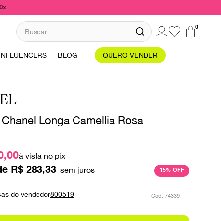
10x
Buscar
0
INFLUENCERS
BLOG
QUERO VENDER
EL
a Chanel Longa Camellia Rosa
0,00
à vista no pix
de
R$
283
,
33
15%
OFF
ças do vendedor
800519
:
74339