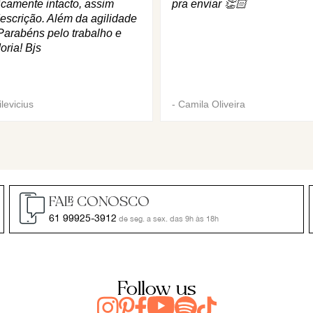
icamente intacto, assim
pra enviar 👏🏻
escrição. Além da agilidade
Parabéns pelo trabalho e
oria! Bjs
levicius
-
Camila Oliveira
FALE CONOSCO
61 99925-3912
de seg. a sex. das 9h às 18h
Follow us