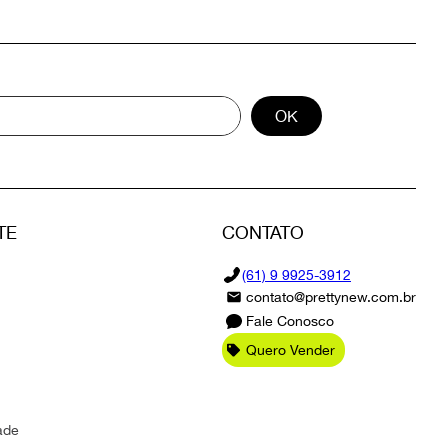
OK
TE
CONTATO
(61) 9 9925-3912
contato@prettynew.com.br
Fale Conosco
Quero Vender
ade