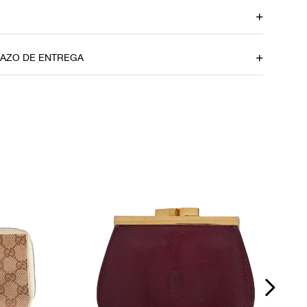
Profundidade
2 cm
RAZO DE ENTREGA
to
u CEP
om dúvidas sobre as medidas? Fale com a nossa equipe.