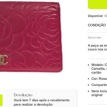
10
º
prada
Disponível:
B
CONDIÇÃO
Not so new
A peça se e
couro nos c
Modelo: C
Camellia,
cartão
Cor: Rosa
Compartim
Itens Inc
Devolução
original
Você tem 7 dias após o recebimento
para realizar a devolução