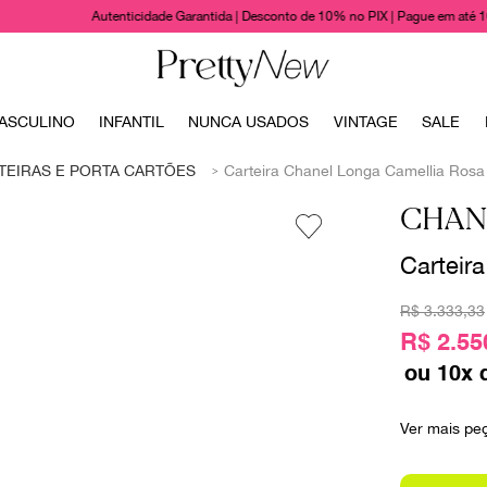
Autenticidade Garantida | Desconto de 10% no PIX | Pague em até 
TERMOS MAIS BUSCADOS
ASCULINO
INFANTIL
NUNCA USADOS
VINTAGE
SALE
1
º
bolsas
TEIRAS E PORTA CARTÕES
Carteira Chanel Longa Camellia Rosa
2
º
cris barros
CHAN
3
º
chanel
Carteir
4
º
vestido
5
º
gucci
R$
3
.
333
,
33
6
º
valentino
R$ 2.55
ou
10
x 
7
º
paula raia
8
º
burberry
Ver mais pe
9
º
louis vuitton