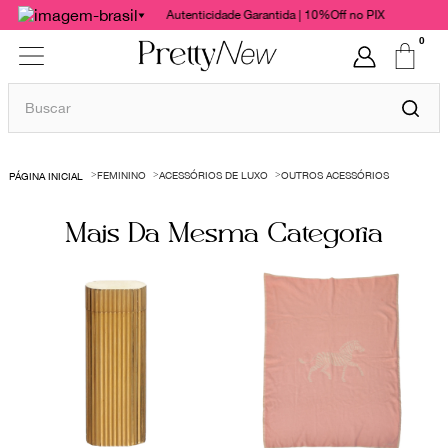
Autenticidade Garantida | 10%Off no PIX
0
Buscar
TERMOS MAIS BUSCADOS
FEMININO
ACESSÓRIOS DE LUXO
OUTROS ACESSÓRIOS
1
º
bolsas
2
º
cris barros
Mais Da Mesma Categoria
3
º
chanel
4
º
vestido
5
º
gucci
6
º
valentino
7
º
paula raia
8
º
burberry