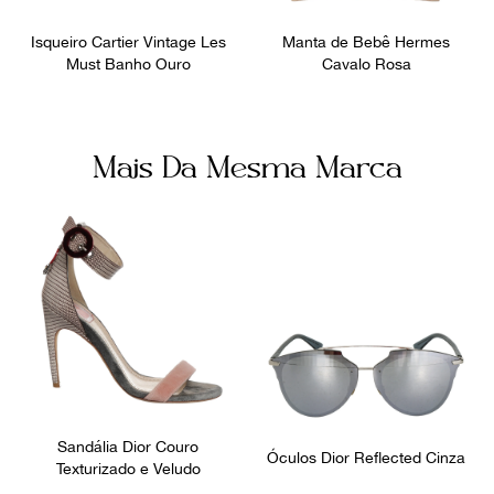
9
º
prada
Isqueiro Cartier Vintage Les
Manta de Bebê Hermes
10
º
louis vuitton
Must Banho Ouro
Cavalo Rosa
Mais Da Mesma Marca
Sandália Dior Couro
Óculos Dior Reflected Cinza
Texturizado e Veludo