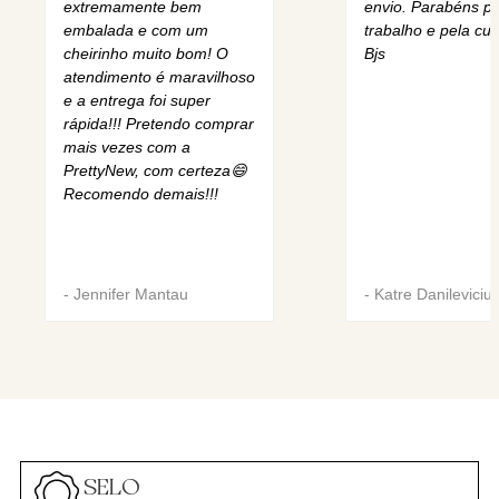
extremamente bem
envio. Parabéns pe
embalada e com um
trabalho e pela cur
cheirinho muito bom! O
Bjs
atendimento é maravilhoso
e a entrega foi super
rápida!!! Pretendo comprar
mais vezes com a
PrettyNew, com certeza😄
Recomendo demais!!!
-
Jennifer Mantau
-
Katre Danileviciu
SELO