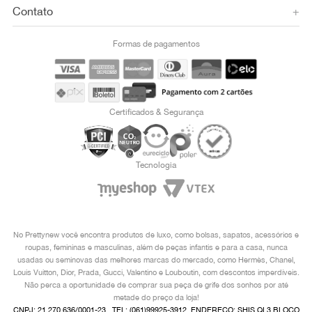
Contato
+
Formas de pagamentos
Certificados & Segurança
Tecnologia
No Prettynew você encontra produtos de luxo, como bolsas, sapatos, acessórios e
roupas, femininas e masculinas, além de peças infantis e para a casa, nunca
usadas ou seminovas das melhores marcas do mercado, como Hermès, Chanel,
Louis Vuitton, Dior, Prada, Gucci, Valentino e Louboutin, com descontos imperdíveis.
Não perca a oportunidade de comprar sua peça de grife dos sonhos por até
metade do preço da loja!
CNPJ: 21.270.636/0001-23 , TEL: (061)99925-3912, ENDEREÇO: SHIS QI 3 BLOCO