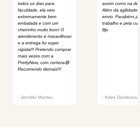
todos os dias para
assim como na des
faculdade, ela veio
Além da agilidade 
extremamente bem
envio. Parabéns pe
embalada e com um
trabalho e pela cur
cheirinho muito bom! O
Bjs
atendimento é maravilhoso
e a entrega foi super
rápida!!! Pretendo comprar
mais vezes com a
PrettyNew, com certeza😄
Recomendo demais!!!
-
Jennifer Mantau
-
Katre Danileviciu