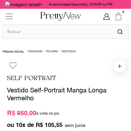
Autenticidade Garantida | 10%Off no PIX
0
Buscar
TERMOS MAIS BUSCADOS
FEMININO
ROUPAS
VESTIDOS
1
º
bolsas
2
º
cris barros
3
º
chanel
SELF PORTRAIT
4
º
vestido
Vestido Self-Portrait Manga Longa
5
º
gucci
Vermelho
6
º
valentino
R$ 950,00
à vista no pix
7
º
paula raia
ou
10
x de
R$
105
,
55
8
º
burberry