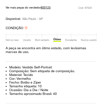
9
º
prada
Ver mais peças do vendedor
800125
:
87633
10
º
louis vuitton
Disponível:
São Paulo - SP
CONDIÇÃO
Ótimo
Not so new
Usado
Bom estado
Excelente
Nunca usado
A peça se encontra em ótimo estado, com levíssimas
marcas de uso.
Modelo: Vestido Self-Portrait
Composição: Sem etiqueta de composição.
Material: Tecido
Cor: Vermelho
Fecho: Botão e Zíper
Tamanho etiqueta: 10
Ocasião: Dia a Dia / Noite
Tamanho aproximado Brasil: 40