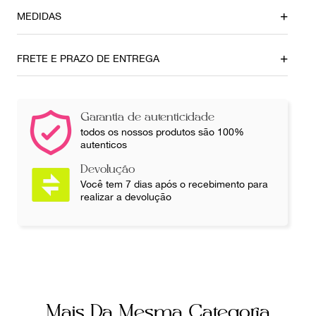
MEDIDAS
Comprimento
Ombro
133cm
39cm
FRETE E PRAZO DE ENTREGA
Busto
Cintura
100cm
80cm
Garantia de autenticidade
Ainda com dúvidas sobre as medidas? Fale com a nossa
todos os nossos produtos são 100%
equipe.
autenticos
Devolução
Você tem 7 dias após o recebimento para
realizar a devolução
Mais Da Mesma Categoria