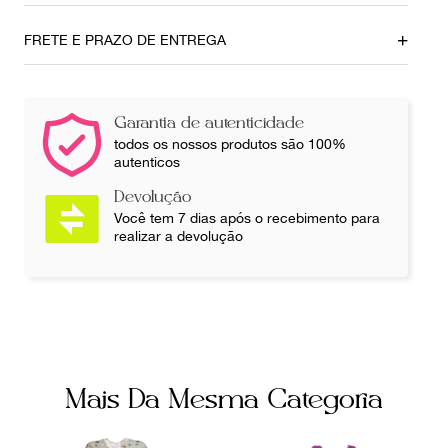
Tamanho da Alça
Comprimento
38
100 cm
FRETE E PRAZO DE ENTREGA
Busto
Cintura
76 cm
70 cm
Garantia de autenticidade
Ainda com dúvidas sobre as medidas? Fale com a nossa
todos os nossos produtos são 100%
equipe.
autenticos
Devolução
Você tem 7 dias após o recebimento para
realizar a devolução
Mais Da Mesma Categoria