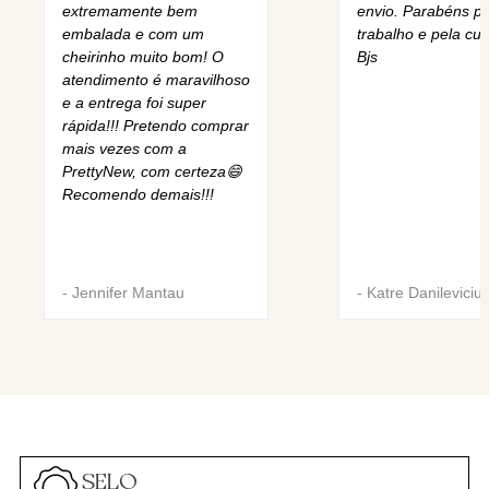
extremamente bem
envio. Parabéns pe
embalada e com um
trabalho e pela cur
cheirinho muito bom! O
Bjs
atendimento é maravilhoso
e a entrega foi super
rápida!!! Pretendo comprar
mais vezes com a
PrettyNew, com certeza😄
Recomendo demais!!!
-
Jennifer Mantau
-
Katre Danileviciu
SELO