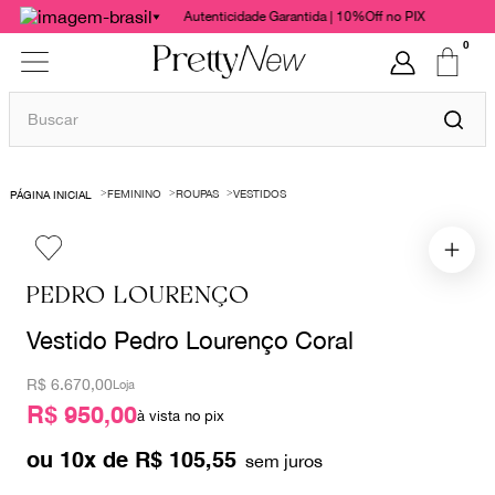
Autenticidade Garantida | 10%Off no PIX
0
Buscar
TERMOS MAIS BUSCADOS
FEMININO
ROUPAS
VESTIDOS
1
º
bolsas
2
º
cris barros
3
º
chanel
PEDRO LOURENÇO
4
º
vestido
Vestido Pedro Lourenço Coral
5
º
gucci
R$
6.670,00
Loja
6
º
paula raia
R$ 950,00
à vista no pix
7
º
valentino
ou
10
x de
R$
105
,
55
8
º
burberry