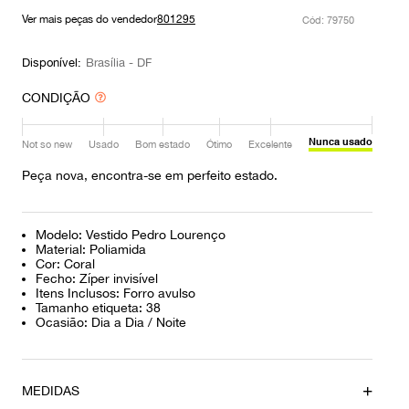
9
º
prada
Ver mais peças do vendedor
801295
:
79750
10
º
louis vuitton
Disponível:
Brasília - DF
CONDIÇÃO
Nunca usado
Not so new
Usado
Bom estado
Ótimo
Excelente
Peça nova, encontra-se em perfeito estado.
Modelo: Vestido Pedro Lourenço
Material: Poliamida
Cor: Coral
Fecho: Zíper invisível
Itens Inclusos: Forro avulso
Tamanho etiqueta: 38
Ocasião: Dia a Dia / Noite
MEDIDAS