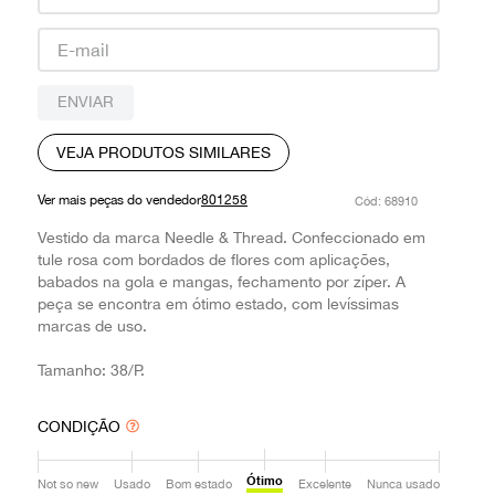
9
º
prada
10
º
louis vuitton
ENVIAR
VEJA PRODUTOS SIMILARES
Ver mais peças do vendedor
801258
:
68910
Vestido da marca Needle & Thread. Confeccionado em
tule rosa com bordados de flores com aplicações,
babados na gola e mangas, fechamento por zíper. A
peça se encontra em ótimo estado, com levíssimas
marcas de uso.
Tamanho: 38/P.
CONDIÇÃO
Ótimo
Not so new
Usado
Bom estado
Excelente
Nunca usado