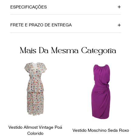
ESPECIFICAÇÕES
Data do Pagamento
Material
FRETE E PRAZO DE ENTREGA
08082022
Tule
Cor
Fecho
Mais Da Mesma Categoria
Rosa
Zíper
Fornecedor
Ocasião
FPNYCPZ
Festa
Vestido Allmost Vintage Poá
Vestido Moschino Seda Roxo
Colorido