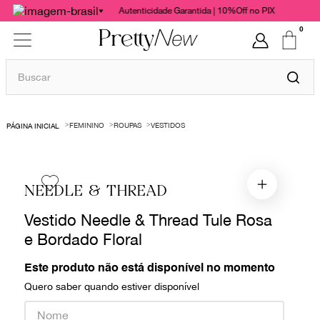
Autenticidade Garantida | 10%Off no PIX
0
Buscar
TERMOS MAIS BUSCADOS
FEMININO
ROUPAS
VESTIDOS
1
º
bolsas
2
º
cris barros
3
º
chanel
NEEDLE & THREAD
4
º
vestido
Vestido Needle & Thread Tule Rosa
5
º
gucci
e Bordado Floral
6
º
valentino
Este produto não está disponível no momento
7
º
paula raia
Quero saber quando estiver disponível
8
º
burberry