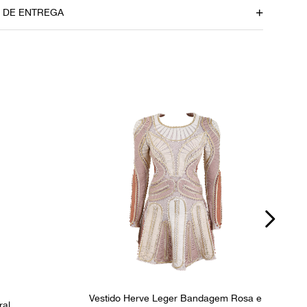
38,5 cm
O DE ENTREGA
P
dúvidas sobre as medidas? Fale com a nossa equipe.
Vestido Herve Leger Bandagem Rosa e
ral