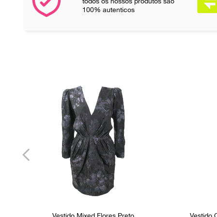
todos os nossos produtos são
100% autenticos
Vestido Mixed Flores Preto
Vestido 