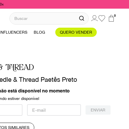
10x
Buscar
0
INFLUENCERS
BLOG
QUERO VENDER
& THREAD
edle & Thread Paetês Preto
não está disponível no momento
do estiver disponível
ENVIAR
TOS SIMILARES