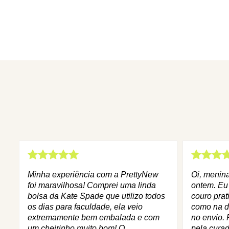
Minha experiência com a PrettyNew
Oi, menin
foi maravilhosa! Comprei uma linda
ontem. Eu
bolsa da Kate Spade que utilizo todos
couro prat
os dias para faculdade, ela veio
como na d
extremamente bem embalada e com
no envio. 
um cheirinho muito bom! O
pela curad