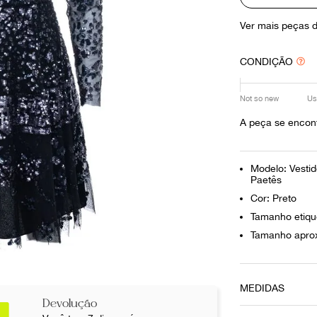
10
º
prada
Ver mais peças 
CONDIÇÃO
Not so new
Us
A peça se encont
Modelo: Vesti
Paetês
Cor: Preto
Tamanho etiqu
Tamanho aprox
MEDIDAS
Devolução
Comprimento