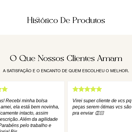
Histórico De Produtos
O Que Nossos Clientes Amam
A SATISFAÇÃO E O ENCANTO DE QUEM ESCOLHEU O MELHOR.
as! Recebi minha bolsa
Virei super cliente de vcs p
 amei, ela está bem novinha,
peças serem ótimas vcs são
icamente intacto, assim
pra enviar 👏🏻
escrição. Além da agilidade
Parabéns pelo trabalho e
oria! Bjs