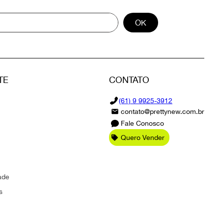
OK
TE
CONTATO
(61) 9 9925-3912
contato@prettynew.com.br
Fale Conosco
Quero Vender
ade
s