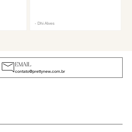
-
Dhi Alves
EMAIL
contato@prettynew.com.br