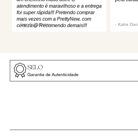
atendimento é maravilhoso e a entrega
foi super rápida!!! Pretendo comprar
mais vezes com a PrettyNew, com
-
Jennifer Mantau
-
Katre Dani
certeza😄 Recomendo demais!!!
SELO
Garantia de Autenticidade