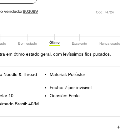
do vendedor
803089
:
74724
Ótimo
ado
Bom estado
Excelente
Nunca usado
ra em ótimo estado geral, com levíssimos fios puxados.
do Needle & Thread
Material: Poliéster
Fecho: Zíper invisível
eta: 10
Ocasião: Festa
imado Brasil: 40/M
Busto