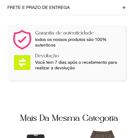
0
0
FRETE E PRAZO DE ENTREGA
Comprimento
Ombro
140cm
35cm
Garantia de autenticidade
Busto
Cintura
todos os nossos produtos são 100%
84cm
78cm
autenticos
Quadril
Pé maior
Devolução
92cm
0
Você tem 7 dias após o recebimento para
realizar a devolução
Ainda com dúvidas sobre as medidas? Fale com a nossa
equipe.
Mais Da Mesma Categoria