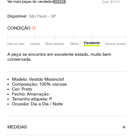
Ver mais peças do vendedor
805528
:
91174
9
º
prada
10
º
louis vuitton
Disponível:
São Paulo - SP
CONDIÇÃO
Excelente
Not so new
Usado
Bom estado
Ótimo
Nunca usado
A peça se encontra em excelente estado, muito bem
conservada.
Modelo: Vestido Missinclof
Composição: 100% viscose
Cor: Preto
Fecho: Amarração
Tamanho etiqueta: P
Ocasião: Dia a Dia / Noite
MEDIDAS
Profundidade
Circunferência