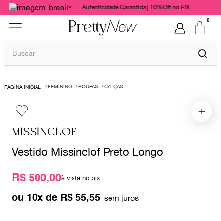
Autenticidade Garantida | 10%Off no PIX
0
Buscar
TERMOS MAIS BUSCADOS
FEMININO
ROUPAS
CALÇAS
1
º
bolsas
2
º
cris barros
3
º
chanel
MISSINCLOF
4
º
gucci
Vestido Missinclof Preto Longo
5
º
vestido
R$ 500,00
6
º
valentino
à vista no pix
7
º
paula raia
ou
10
x de
R$
55
,
55
8
º
burberry