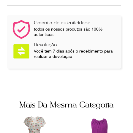
Brasília
Tecido
Cor
Fecho
Colorido
Zíper
Garantia de autenticidade
todos os nossos produtos são 100%
autenticos
Fornecedor
Ocasião
800250
Festa
Devolução
Você tem 7 dias após o recebimento para
realizar a devolução
Tamanho
38
Mais Da Mesma Categoria