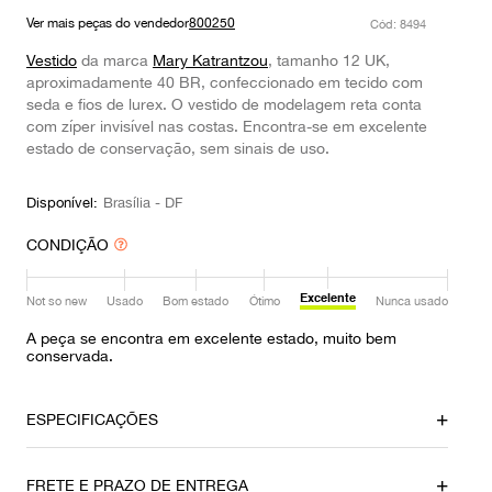
9
º
louis vuitton
Ver mais peças do vendedor
800250
:
8494
10
º
prada
Vestido
da marca
Mary Katrantzou
, tamanho 12 UK,
aproximadamente 40 BR, confeccionado em tecido com
seda e fios de lurex. O vestido de modelagem reta conta
com zíper invisível nas costas. Encontra-se em excelente
estado de conservação, sem sinais de uso.
Disponível:
Brasília - DF
CONDIÇÃO
Excelente
Not so new
Usado
Bom estado
Ótimo
Nunca usado
A peça se encontra em excelente estado, muito bem
conservada.
ESPECIFICAÇÕES
Local
Material
FRETE E PRAZO DE ENTREGA