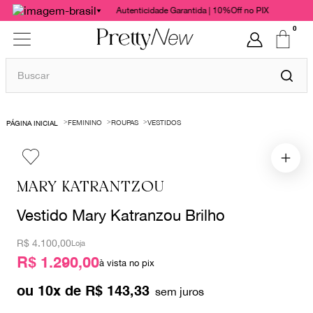
Autenticidade Garantida | 10%Off no PIX
0
Buscar
TERMOS MAIS BUSCADOS
FEMININO
ROUPAS
VESTIDOS
1
º
bolsas
2
º
cris barros
3
º
chanel
MARY KATRANTZOU
4
º
vestido
Vestido Mary Katranzou Brilho
5
º
gucci
R$
4.100,00
Loja
6
º
valentino
R$ 1.290,00
à vista no pix
7
º
paula raia
ou
10
x de
R$
143
,
33
8
º
burberry