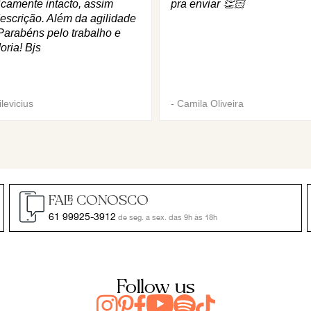
icamente intacto, assim
pra enviar 👏🏻
escrição. Além da agilidade
Parabéns pelo trabalho e
oria! Bjs
levicius
-
Camila Oliveira
FALE CONOSCO
61 99925-3912
de seg. a sex. das 9h às 18h
Follow us