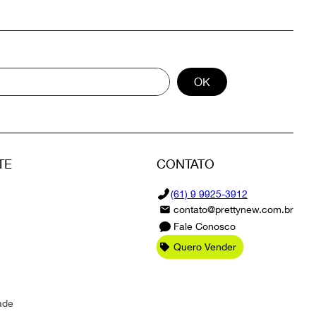
OK
TE
CONTATO
(61) 9 9925-3912
contato@prettynew.com.br
Fale Conosco
Quero Vender
ade