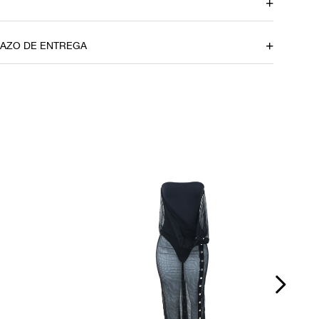
to
Ombro
33cm
RAZO DE ENTREGA
Cintura
50cm
u CEP
om dúvidas sobre as medidas? Fale com a nossa equipe.