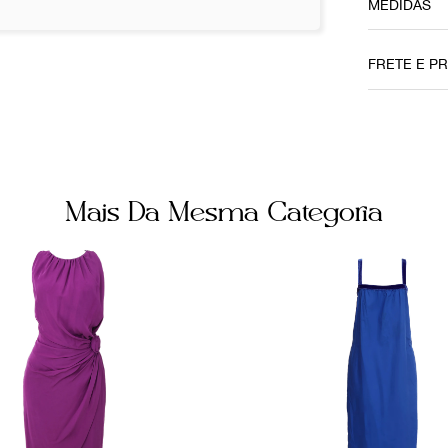
MEDIDAS
Comprimen
89cm
FRETE E P
Busto
46cm
Não sei me
Quadril
50cm
Mais Da Mesma Categoria
Ainda c