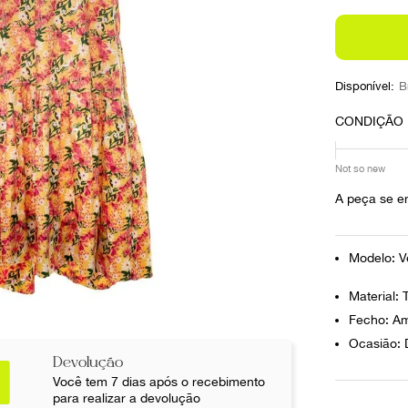
10
º
prada
Disponível:
B
CONDIÇÃO
Not so new
A peça se e
Modelo: V
Material: 
Fecho: A
Ocasião: D
Devolução
Você tem 7 dias após o recebimento
para realizar a devolução