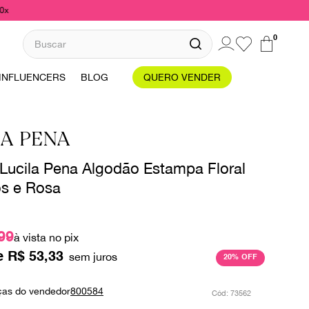
10x
Buscar
0
INFLUENCERS
BLOG
QUERO VENDER
LA PENA
 Lucila Pena Algodão Estampa Floral
s e Rosa
99
à vista no pix
e
R$
53
,
33
20%
OFF
ças do vendedor
800584
:
73562