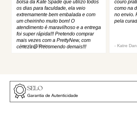
bolsa da Kate Spade que utilizo todos
couro prat
os dias para faculdade, ela veio
como na d
extremamente bem embalada e com
no envio. 
um cheirinho muito bom! O
pela curad
atendimento é maravilhoso e a entrega
foi super rápida!!! Pretendo comprar
mais vezes com a PrettyNew, com
-
Jennifer Mantau
-
Katre Dani
certeza😄 Recomendo demais!!!
SELO
Garantia de Autenticidade