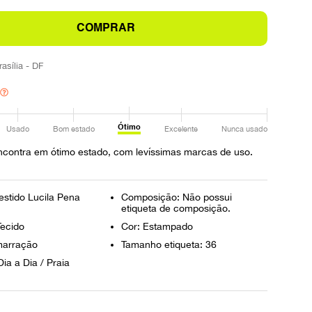
COMPRAR
rasília - DF
Ótimo
Usado
Bom estado
Excelente
Nunca usado
ncontra em ótimo estado, com levíssimas marcas de uso.
estido Lucila Pena
Composição: Não possui
etiqueta de composição.
Tecido
Cor: Estampado
marração
Tamanho etiqueta: 36
ia a Dia / Praia