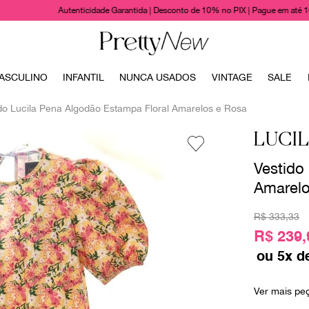
Autenticidade Garantida | Desconto de 10% no PIX | Pague em até 
TERMOS MAIS BUSCADOS
ASCULINO
INFANTIL
NUNCA USADOS
VINTAGE
SALE
1
º
bolsas
do Lucila Pena Algodão Estampa Floral Amarelos e Rosa
2
º
cris barros
LUCI
3
º
chanel
Vestido
4
º
vestido
Amarelo
5
º
gucci
6
º
valentino
R$
333
,
33
R$ 239,
7
º
paula raia
ou
5
x d
8
º
burberry
9
º
louis vuitton
Ver mais pe