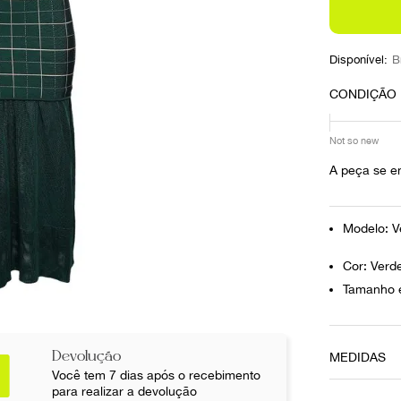
10
º
louis vuitton
Disponível:
B
CONDIÇÃO
Not so new
A peça se e
Modelo: Ve
Cor: Verd
Tamanho e
Devolução
MEDIDAS
Você tem 7 dias após o recebimento
Tamanho da
para realizar a devolução