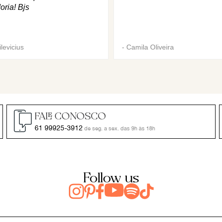
oria! Bjs
levicius
-
Camila Oliveira
FALE CONOSCO
61 99925-3912
de seg. a sex. das 9h às 18h
Follow us