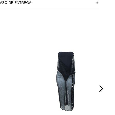
130cm
RAZO DE ENTREGA
Busto
70cm
u CEP
Quadril
74cm
om dúvidas sobre as medidas? Fale com a nossa equipe.