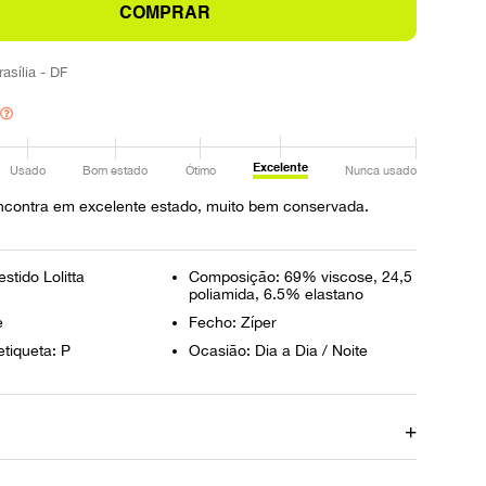
COMPRAR
rasília - DF
Excelente
Usado
Bom estado
Ótimo
Nunca usado
ncontra em excelente estado, muito bem conservada.
stido Lolitta
Composição: 69% viscose, 24,5
poliamida, 6.5% elastano
e
Fecho: Zíper
tiqueta: P
Ocasião: Dia a Dia / Noite
 Alça
Comprimento