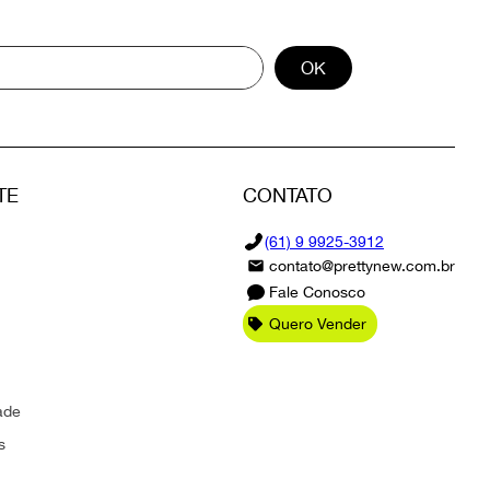
OK
TE
CONTATO
(61) 9 9925-3912
contato@prettynew.com.br
Fale Conosco
Quero Vender
ade
s