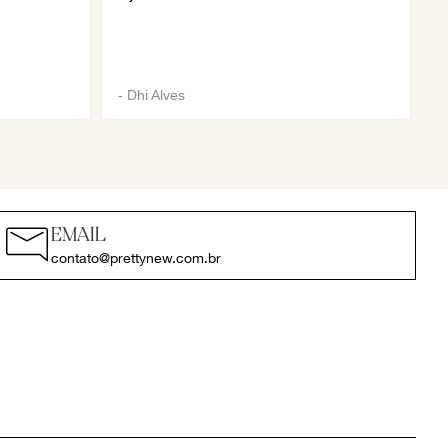
-
Dhi Alves
EMAIL
contato@prettynew.com.br