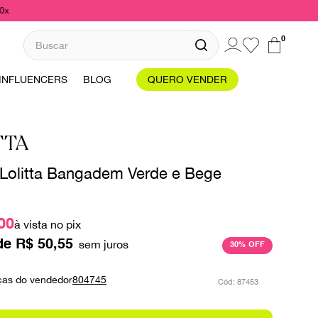
10x
Buscar
0
INFLUENCERS
BLOG
QUERO VENDER
TTA
 Lolitta Bangadem Verde e Bege
00
à vista no pix
de
R$
50
,
55
30%
OFF
ças do vendedor
804745
:
87453