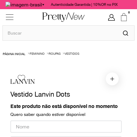
Autenticidade Garantida | 10%Off no PIX
0
Buscar
TERMOS MAIS BUSCADOS
FEMININO
ROUPAS
VESTIDOS
1
º
bolsas
2
º
cris barros
3
º
chanel
LANVIN
4
º
vestido
Vestido Lanvin Dots
5
º
gucci
Este produto não está disponível no momento
6
º
paula raia
Quero saber quando estiver disponível
7
º
valentino
8
º
burberry