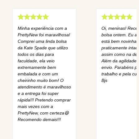
Minha experiência com a
Oi, meninas! Rece
PrettyNew foi maravilhosa!
bolsa ontem. Eu am
Comprei uma linda bolsa
está bem novinha,
da Kate Spade que utilizo
praticamente intact
todos os dias para
assim como na des
faculdade, ela veio
Além da agilidade 
extremamente bem
envio. Parabéns pe
embalada e com um
trabalho e pela cur
cheirinho muito bom! O
Bjs
atendimento é maravilhoso
e a entrega foi super
rápida!!! Pretendo comprar
mais vezes com a
PrettyNew, com certeza😄
Recomendo demais!!!