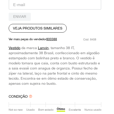
9
º
prada
10
º
louis vuitton
ENVIAR
VEJA PRODUTOS SIMILARES
Ver mais peças do vendedor
800388
:
8408
Vestido
da marca
Lanvin
, tamanho 38 IT,
aproximadamente 38 Brasil, confeccionado em algodão
estampado com bolinhas preto e branco. O vestido ê
modelo tomara que caia, conta com busto estruturado e
a saia evasê com anagua de organza. Possui fecho de
zíper na lateral, laço na parte frontal e cinto do mesmo
tecido. Encontra-se em ótimo estado de conservação,
apenas com sujeira no busto.
CONDIÇÃO
Ótimo
Not so new
Usado
Bom estado
Excelente
Nunca usado