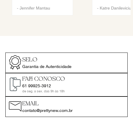
-
Jennifer Mantau
-
Katre Danileviciu
SELO
Garantia de Autenticidade
FALE CONOSCO
61 99925-3912
de seg. a sex. das 9h às 18h
EMAIL
contato@prettynew.com.br