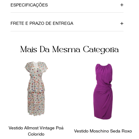
ESPECIFICAÇÕES
Material
Cor
FRETE E PRAZO DE ENTREGA
Algodão
Preto
Fecho
Itens Inclusos
Mais Da Mesma Categoria
Zíper
Capa
Fornecedor
Ocasião
800388
Festa
Vestido Allmost Vintage Poá
Vestido Moschino Seda Roxo
Colorido