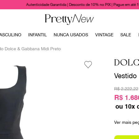
Autenticidade Garantida | Desconto de 10% no PIX | Pague em até 
TERMOS MAIS BUSCADOS
ASCULINO
INFANTIL
NUNCA USADOS
VINTAGE
SALE
1
º
bolsas
do Dolce & Gabbana Midi Preto
2
º
cris barros
DOLC
3
º
chanel
Vestido
4
º
vestido
5
º
gucci
R$
2
.
222
,
22
6
º
paula raia
R$ 1.68
ou
10
x 
7
º
valentino
8
º
burberry
Ver mais pe
9
º
prada