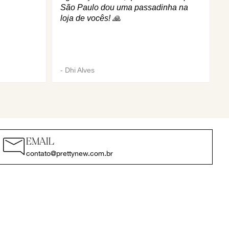
São Paulo dou uma passadinha na
loja de vocês! 🙏
-
Dhi Alves
EMAIL
contato@prettynew.com.br