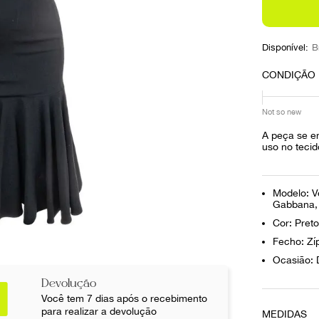
10
º
louis vuitton
Disponível:
B
CONDIÇÃO
Not so new
A peça se e
uso no tecid
Modelo: V
Gabbana, 
Cor: Preto
Fecho: Zí
Ocasião: D
Devolução
Você tem 7 dias após o recebimento
para realizar a devolução
MEDIDAS