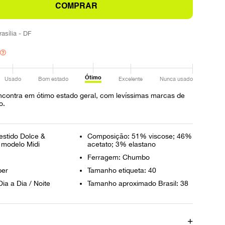
COMPRAR
rasília - DF
Ótimo
Usado
Bom estado
Excelente
Nunca usado
ncontra em ótimo estado geral, com levíssimas marcas de
o.
estido Dolce &
Composição: 51% viscose; 46%
modelo Midi
acetato; 3% elastano
Ferragem: Chumbo
per
Tamanho etiqueta: 40
ia a Dia / Noite
Tamanho aproximado Brasil: 38