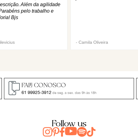
escrição. Além da agilidade
Parabéns pelo trabalho e
oria! Bjs
levicius
-
Camila Oliveira
FALE CONOSCO
61 99925-3912
de seg. a sex. das 9h às 18h
Follow us