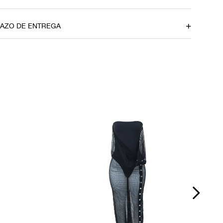
 Alça
Comprimento
109 cm
RAZO DE ENTREGA
Cintura
66 cm
u CEP
om dúvidas sobre as medidas? Fale com a nossa equipe.