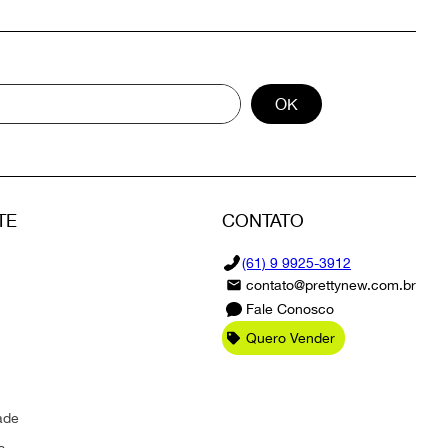
OK
TE
CONTATO
(61) 9 9925-3912
contato@prettynew.com.br
Fale Conosco
Quero Vender
ade