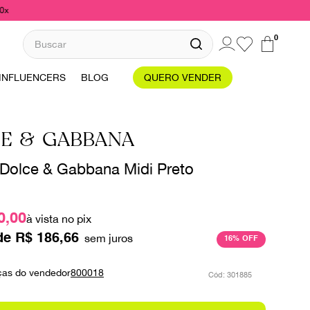
10x
Buscar
0
INFLUENCERS
BLOG
QUERO VENDER
E & GABBANA
 Dolce & Gabbana Midi Preto
0,00
à vista no pix
de
R$
186
,
66
16%
OFF
ças do vendedor
800018
:
301885