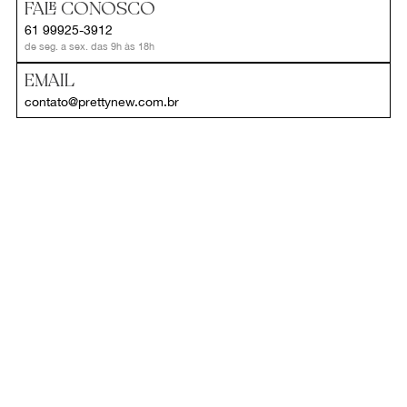
FALE CONOSCO
61 99925-3912
de seg. a sex. das 9h às 18h
EMAIL
contato@prettynew.com.br