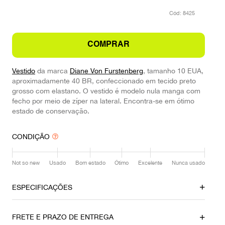
:
8425
COMPRAR
Vestido
da marca
Diane Von Furstenberg
, tamanho 10 EUA,
aproximadamente 40 BR, confeccionado em tecido preto
grosso com elastano. O vestido é modelo nula manga com
fecho por meio de zíper na lateral. Encontra-se em ótimo
estado de conservação.
CONDIÇÃO
Not so new
Usado
Bom estado
Ótimo
Excelente
Nunca usado
ESPECIFICAÇÕES
FRETE E PRAZO DE ENTREGA