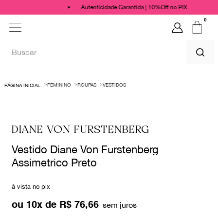
Autenticidade Garantida | 10%Off no PIX
0
FEMININO
ROUPAS
VESTIDOS
DIANE VON FURSTENBERG
Vestido Diane Von Furstenberg
Assimetrico Preto
à vista no pix
ou
10
x de
R$
76
,
66