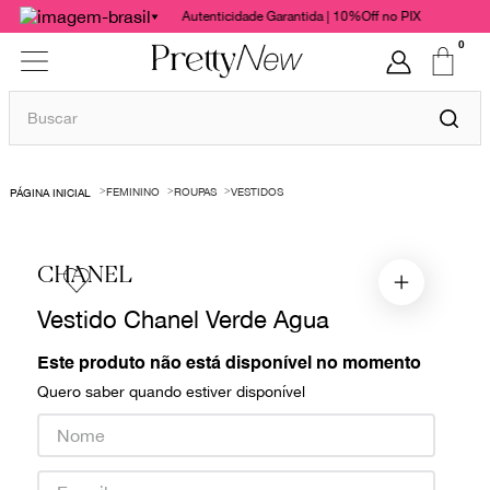
Autenticidade Garantida | 10%Off no PIX
0
Buscar
TERMOS MAIS BUSCADOS
FEMININO
ROUPAS
VESTIDOS
1
º
bolsas
2
º
cris barros
CHANEL
3
º
chanel
Vestido Chanel Verde Agua
4
º
gucci
5
º
vestido
Este produto não está disponível no momento
Quero saber quando estiver disponível
6
º
valentino
7
º
paula raia
8
º
burberry