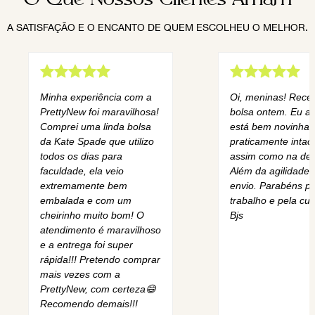
A SATISFAÇÃO E O ENCANTO DE QUEM ESCOLHEU O MELHOR.
Minha experiência com a
Oi, meninas! Rece
PrettyNew foi maravilhosa!
bolsa ontem. Eu am
Comprei uma linda bolsa
está bem novinha,
da Kate Spade que utilizo
praticamente intact
todos os dias para
assim como na des
faculdade, ela veio
Além da agilidade 
extremamente bem
envio. Parabéns pe
embalada e com um
trabalho e pela cur
cheirinho muito bom! O
Bjs
atendimento é maravilhoso
e a entrega foi super
rápida!!! Pretendo comprar
mais vezes com a
PrettyNew, com certeza😄
Recomendo demais!!!