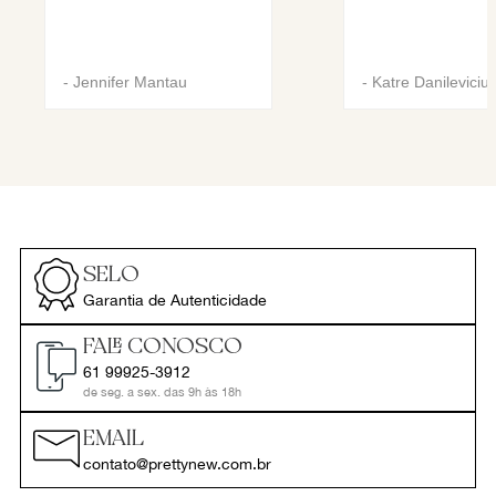
-
Jennifer Mantau
-
Katre Danileviciu
SELO
Garantia de Autenticidade
FALE CONOSCO
61 99925-3912
de seg. a sex. das 9h às 18h
EMAIL
contato@prettynew.com.br