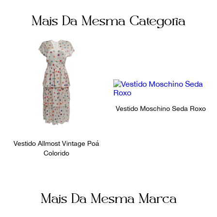
Fecho
Fornecedor
Mais Da Mesma Categoria
Sem fecho
800345
Ocasião
Festa
Vestido Moschino Seda Roxo
Vestido Allmost Vintage Poá
Colorido
Mais Da Mesma Marca