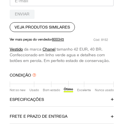
9
º
prada
ENVIAR
10
º
louis vuitton
VEJA PRODUTOS SIMILARES
Ver mais peças do vendedor
800345
:
8152
Vestido
da marca
Chanel
tamanho 42 EUR, 40 BR.
Confeccionado em linho verde agua e detalhes com
botões em perola. Em perfeito estado de conservação.
CONDIÇÃO
Ótimo
Not so new
Usado
Bom estado
Excelente
Nunca usado
ESPECIFICAÇÕES
Material
Cor
FRETE E PRAZO DE ENTREGA
Linho
Verde