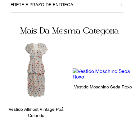
FRETE E PRAZO DE ENTREGA
Seda
Nude
Fecho
Fornecedor
Mais Da Mesma Categoria
Zíper
FPNYARF
Não sei meu CEP
Ocasião
Festa
Vestido Moschino Seda Roxo
Vestido Allmost Vintage Poá
Colorido