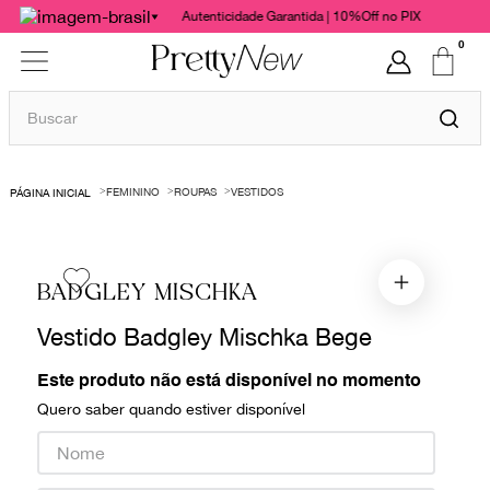
Autenticidade Garantida | 10%Off no PIX
0
Buscar
TERMOS MAIS BUSCADOS
FEMININO
ROUPAS
VESTIDOS
1
º
bolsas
2
º
cris barros
3
º
chanel
BADGLEY MISCHKA
4
º
gucci
Vestido Badgley Mischka Bege
5
º
valentino
Este produto não está disponível no momento
6
º
vestido
Quero saber quando estiver disponível
7
º
paula raia
8
º
burberry