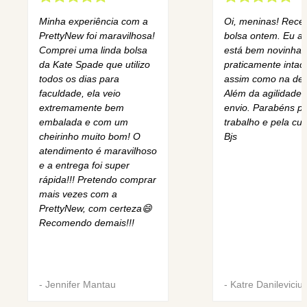
Minha experiência com a
Oi, meninas! Rece
PrettyNew foi maravilhosa!
bolsa ontem. Eu am
Comprei uma linda bolsa
está bem novinha,
da Kate Spade que utilizo
praticamente intact
todos os dias para
assim como na des
faculdade, ela veio
Além da agilidade 
extremamente bem
envio. Parabéns pe
embalada e com um
trabalho e pela cur
cheirinho muito bom! O
Bjs
atendimento é maravilhoso
e a entrega foi super
rápida!!! Pretendo comprar
mais vezes com a
PrettyNew, com certeza😄
Recomendo demais!!!
-
Jennifer Mantau
-
Katre Danileviciu