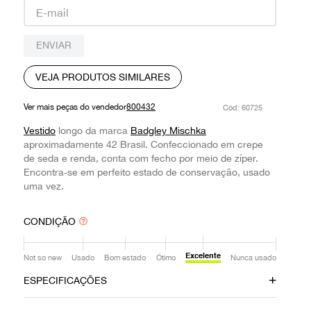
9
º
prada
10
º
louis vuitton
ENVIAR
VEJA PRODUTOS SIMILARES
Ver mais peças do vendedor
800432
:
60725
Vestido
longo da marca
Badgley Mischka
aproximadamente 42 Brasil. Confeccionado em crepe
de seda e renda, conta com fecho por meio de zíper.
Encontra-se em perfeito estado de conservação, usado
uma vez.
CONDIÇÃO
Excelente
Not so new
Usado
Bom estado
Ótimo
Nunca usado
ESPECIFICAÇÕES
Material
Cor