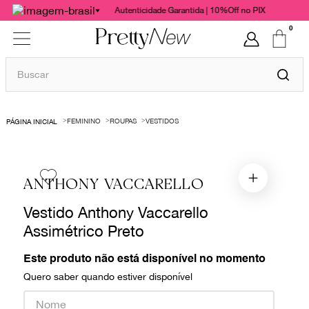
Autenticidade Garantida | 10%Off no PIX
0
Buscar
TERMOS MAIS BUSCADOS
FEMININO
ROUPAS
VESTIDOS
1
º
bolsas
2
º
cris barros
3
º
chanel
ANTHONY VACCARELLO
4
º
vestido
Vestido Anthony Vaccarello
5
º
gucci
Assimétrico Preto
6
º
valentino
Este produto não está disponível no momento
7
º
paula raia
Quero saber quando estiver disponível
8
º
burberry