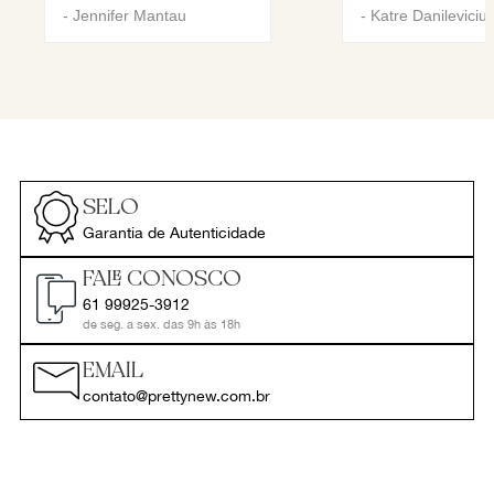
-
Jennifer Mantau
-
Katre Danileviciu
SELO
Garantia de Autenticidade
FALE CONOSCO
61 99925-3912
de seg. a sex. das 9h às 18h
EMAIL
contato@prettynew.com.br