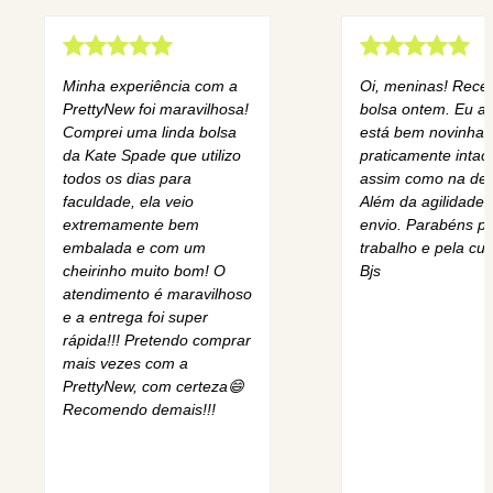
Minha experiência com a
Oi, meninas! Rece
PrettyNew foi maravilhosa!
bolsa ontem. Eu am
Comprei uma linda bolsa
está bem novinha,
da Kate Spade que utilizo
praticamente intact
todos os dias para
assim como na des
faculdade, ela veio
Além da agilidade 
extremamente bem
envio. Parabéns pe
embalada e com um
trabalho e pela cur
cheirinho muito bom! O
Bjs
atendimento é maravilhoso
e a entrega foi super
rápida!!! Pretendo comprar
mais vezes com a
PrettyNew, com certeza😄
Recomendo demais!!!