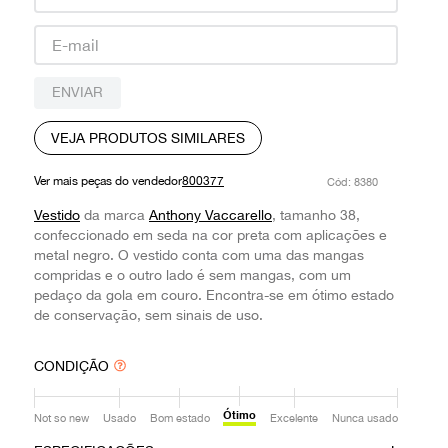
9
º
prada
10
º
louis vuitton
ENVIAR
VEJA PRODUTOS SIMILARES
Ver mais peças do vendedor
800377
:
8380
Vestido
da marca
Anthony Vaccarello
, tamanho 38,
confeccionado em seda na cor preta com aplicações e
metal negro. O vestido conta com uma das mangas
compridas e o outro lado é sem mangas, com um
pedaço da gola em couro. Encontra-se em ótimo estado
de conservação, sem sinais de uso.
CONDIÇÃO
Ótimo
Not so new
Usado
Bom estado
Excelente
Nunca usado