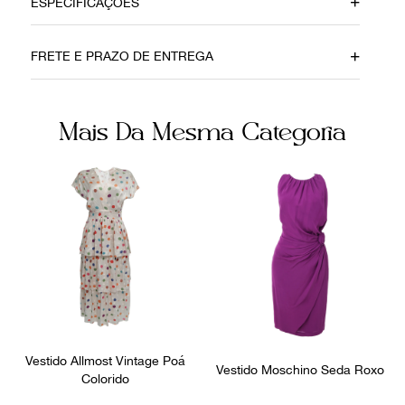
ESPECIFICAÇÕES
Material
Cor
FRETE E PRAZO DE ENTREGA
Seda
Preto
Fecho
Fornecedor
Mais Da Mesma Categoria
Zíper
800377
Ocasião
Festa
Vestido Allmost Vintage Poá
Vestido Moschino Seda Roxo
Colorido