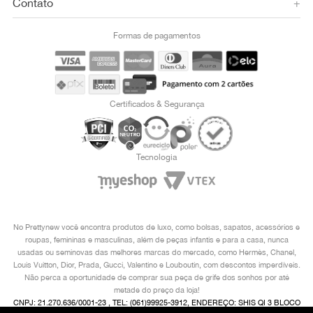
Contato
+
Formas de pagamentos
Certificados & Segurança
Tecnologia
No Prettynew você encontra produtos de luxo, como bolsas, sapatos, acessórios e
roupas, femininas e masculinas, além de peças infantis e para a casa, nunca
usadas ou seminovas das melhores marcas do mercado, como Hermès, Chanel,
Louis Vuitton, Dior, Prada, Gucci, Valentino e Louboutin, com descontos imperdíveis.
Não perca a oportunidade de comprar sua peça de grife dos sonhos por até
metade do preço da loja!
CNPJ: 21.270.636/0001-23 , TEL: (061)99925-3912, ENDEREÇO: SHIS QI 3 BLOCO