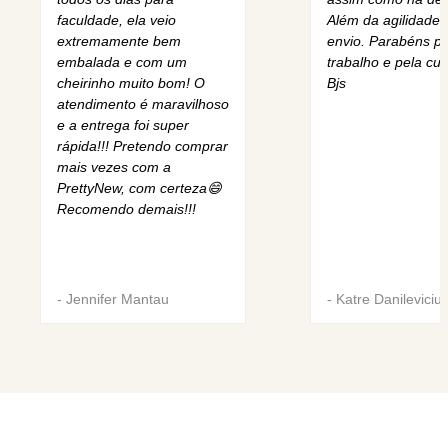
faculdade, ela veio
Além da agilidade 
extremamente bem
envio. Parabéns pe
embalada e com um
trabalho e pela cur
cheirinho muito bom! O
Bjs
atendimento é maravilhoso
e a entrega foi super
rápida!!! Pretendo comprar
mais vezes com a
PrettyNew, com certeza😄
Recomendo demais!!!
-
Jennifer Mantau
-
Katre Danileviciu