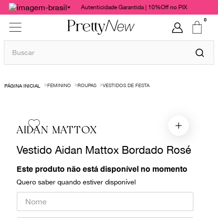
Autenticidade Garantida | 10%Off no PIX
0
Buscar
TERMOS MAIS BUSCADOS
FEMININO
ROUPAS
VESTIDOS DE FESTA
1
º
bolsas
2
º
cris barros
3
º
chanel
AIDAN MATTOX
4
º
vestido
Vestido Aidan Mattox Bordado Rosé
5
º
gucci
Este produto não está disponível no momento
6
º
valentino
Quero saber quando estiver disponível
7
º
paula raia
8
º
burberry