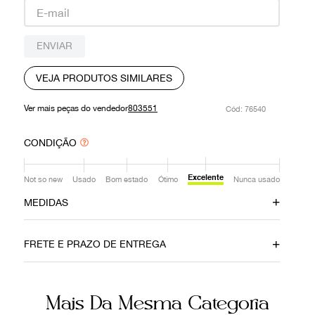
9
º
prada
10
º
louis vuitton
ENVIAR
VEJA PRODUTOS SIMILARES
Ver mais peças do vendedor
803551
:
76540
CONDIÇÃO
Excelente
Not so new
Usado
Bom estado
Ótimo
Nunca usado
MEDIDAS
Comprimento
Busto
96 cm
38 cm
FRETE E PRAZO DE ENTREGA
Cintura
37 cm
Mais Da Mesma Categoria
Ainda com dúvidas sobre as medidas? Fale com a nossa