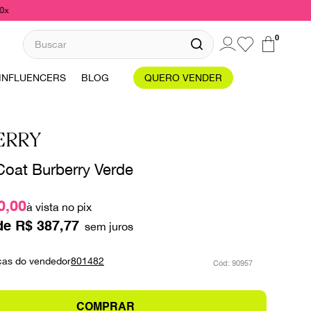
10x
Buscar
0
INFLUENCERS
BLOG
QUERO VENDER
ERRY
Coat Burberry Verde
0,00
à vista no pix
de
R$
387
,
77
ças do vendedor
801482
:
90957
COMPRAR