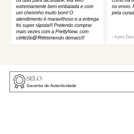
os dias para faculdade, ela veio
como na d
extremamente bem embalada e com
no envio. 
um cheirinho muito bom! O
pela curad
atendimento é maravilhoso e a entrega
foi super rápida!!! Pretendo comprar
mais vezes com a PrettyNew, com
-
Jennifer Mantau
-
Katre Dani
certeza😄 Recomendo demais!!!
SELO
Garantia de Autenticidade