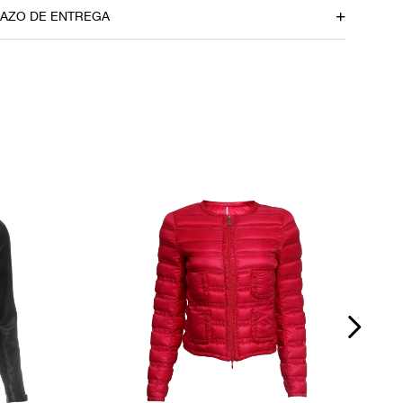
0
RAZO DE ENTREGA
to
Ombro
38cm
u CEP
Cintura
70cm
Pé maior
0
om dúvidas sobre as medidas? Fale com a nossa equipe.