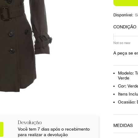
10
º
louis vuitton
Disponível:
S
CONDIÇÃO
Not so new
A peça se e
Modelo: T
Verde
Cor: Verd
Itens Incl
Ocasião: D
Devolução
MEDIDAS
Você tem 7 dias após o recebimento
para realizar a devolução
Profundida