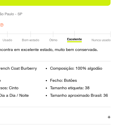
ão Paulo - SP
Excelente
Usado
Bom estado
Ótimo
Nunca usado
ncontra em excelente estado, muito bem conservada.
rench Coat Burberry
Composição: 100% algodão
e
Fecho: Botões
usos: Cinto
Tamanho etiqueta: 38
ia a Dia / Noite
Tamanho aproximado Brasil: 36
de
Circunferência