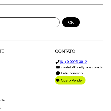
OK
TE
CONTATO
(61) 9 9925-3912
contato@prettynew.com.br
Fale Conosco
Quero Vender
ade
s