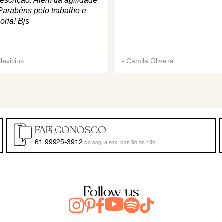
escrição. Além da agilidade
Parabéns pelo trabalho e
oria! Bjs
levicius
-
Camila Oliveira
FALE CONOSCO
61 99925-3912
de seg. a sex. das 9h às 18h
Follow us