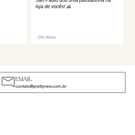
São Paulo dou uma passadinha na
loja de vocês! 🙏
-
Dhi Alves
EMAIL
contato@prettynew.com.br