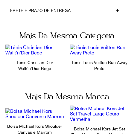
Data do Pagamento
Material
FRETE E PRAZO DE ENTREGA
19032020
Canvas
Cor
Fecho
Mais Da Mesma Categoria
Marrom
Amarração
Fornecedor
Ocasião
FPNYAWY
Dia a Dia
Tênis Christian Dior
Tênis Louis Vuitton Run Away
Walk'n'Dior Bege
Preto
Mais Da Mesma Marca
Bolsa Michael Kors Shoulder
Bolsa Michael Kors Jet Set
Canvas e Marrom