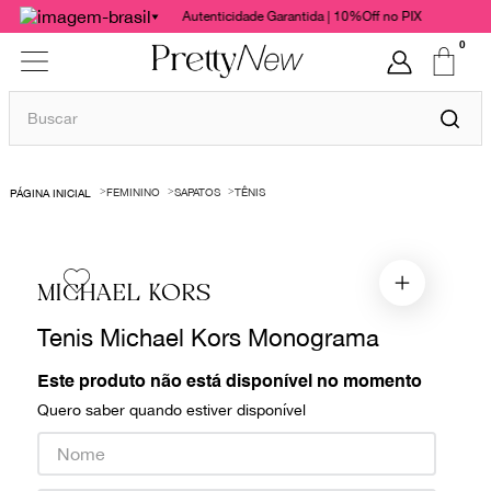
Autenticidade Garantida | 10%Off no PIX
0
Buscar
TERMOS MAIS BUSCADOS
FEMININO
SAPATOS
TÊNIS
1
º
bolsas
2
º
cris barros
3
º
chanel
MICHAEL KORS
4
º
vestido
Tenis Michael Kors Monograma
5
º
gucci
Este produto não está disponível no momento
6
º
paula raia
Quero saber quando estiver disponível
7
º
valentino
8
º
burberry