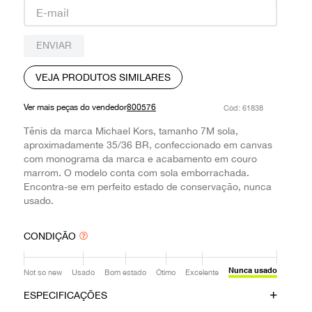
9
º
prada
10
º
louis vuitton
ENVIAR
VEJA PRODUTOS SIMILARES
Ver mais peças do vendedor
800576
:
61838
Tênis da marca Michael Kors, tamanho 7M sola,
aproximadamente 35/36 BR, confeccionado em canvas
com monograma da marca e acabamento em couro
marrom. O modelo conta com sola emborrachada.
Encontra-se em perfeito estado de conservação, nunca
usado.
CONDIÇÃO
Nunca usado
Not so new
Usado
Bom estado
Ótimo
Excelente
ESPECIFICAÇÕES