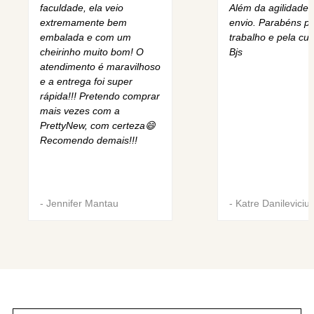
faculdade, ela veio
Além da agilidade 
extremamente bem
envio. Parabéns pe
embalada e com um
trabalho e pela cur
cheirinho muito bom! O
Bjs
atendimento é maravilhoso
e a entrega foi super
rápida!!! Pretendo comprar
mais vezes com a
PrettyNew, com certeza😄
Recomendo demais!!!
-
Jennifer Mantau
-
Katre Danileviciu