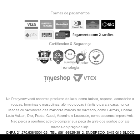
Formas de pagamentos
Certificados & Segurança
Tecnologia
No Prettynew você encontra produtos de luxo, como bolsas, sapatos, acessórios e
roupas, femininas e masculinas, além de peças infantis e para a casa, nunca
usadas ou seminovas das melhores marcas do mercado, como Hermès, Chanel,
Louis Vuitton, Dior, Prada, Gucci, Valentino e Louboutin, com descontos imperdíveis.
Não perca a oportunidade de comprar sua peça de grife dos sonhos por até
metade do preço da loja!
CNPJ: 21.270.636/0001-23 , TEL: (061)99925-3912, ENDEREÇO: SHIS QI 3 BLOCO
I 2° ANDAR, LAGO SUL, BRASÍLIA/ DF, CEP 71605-480 COPYRIGHT © 2024,