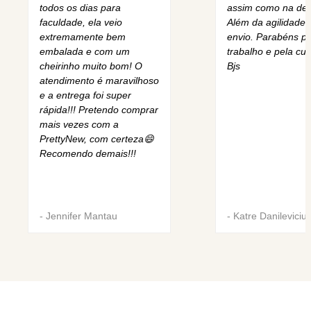
todos os dias para
assim como na des
faculdade, ela veio
Além da agilidade 
extremamente bem
envio. Parabéns pe
embalada e com um
trabalho e pela cur
cheirinho muito bom! O
Bjs
atendimento é maravilhoso
e a entrega foi super
rápida!!! Pretendo comprar
mais vezes com a
PrettyNew, com certeza😄
Recomendo demais!!!
-
Jennifer Mantau
-
Katre Danileviciu