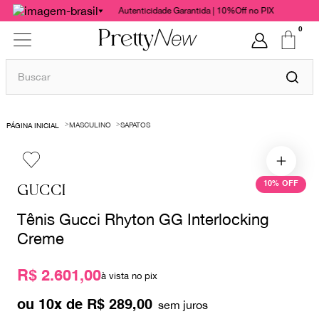
Autenticidade Garantida | 10%Off no PIX
0
Buscar
TERMOS MAIS BUSCADOS
MASCULINO
SAPATOS
1
º
bolsas
2
º
cris barros
3
º
chanel
10%
OFF
GUCCI
4
º
vestido
Tênis Gucci Rhyton GG Interlocking
5
º
gucci
Creme
6
º
valentino
R$ 2.601,00
à vista no pix
7
º
paula raia
ou
10
x de
R$
289
,
00
8
º
burberry