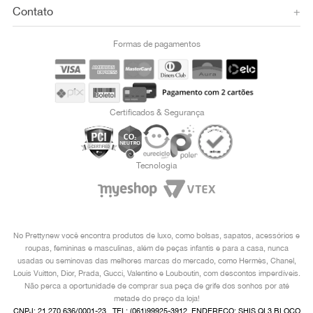
Contato
+
Formas de pagamentos
Certificados & Segurança
Tecnologia
No Prettynew você encontra produtos de luxo, como bolsas, sapatos, acessórios e
roupas, femininas e masculinas, além de peças infantis e para a casa, nunca
usadas ou seminovas das melhores marcas do mercado, como Hermès, Chanel,
Louis Vuitton, Dior, Prada, Gucci, Valentino e Louboutin, com descontos imperdíveis.
Não perca a oportunidade de comprar sua peça de grife dos sonhos por até
metade do preço da loja!
CNPJ: 21.270.636/0001-23 , TEL: (061)99925-3912, ENDEREÇO: SHIS QI 3 BLOCO