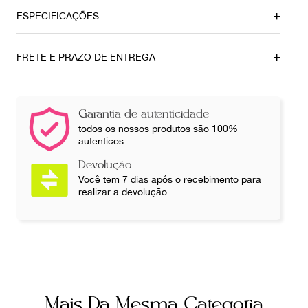
ESPECIFICAÇÕES
Local
Modelo
FRETE E PRAZO DE ENTREGA
Brasília
Tênis Gucci, modelo
Rhyton GG Interlocking
Material
Cor
Garantia de autenticidade
Couro
Creme
todos os nossos produtos são 100%
autenticos
Fecho
Número de Série
Devolução
Cadarço
500877 7,5 03C
Você tem 7 dias após o recebimento para
realizar a devolução
Fornecedor
Tamanho Sola
803364
45419
Ocasião
Tamanho aproximado
Brasil
Dia a Dia
40,5
Mais Da Mesma Categoria