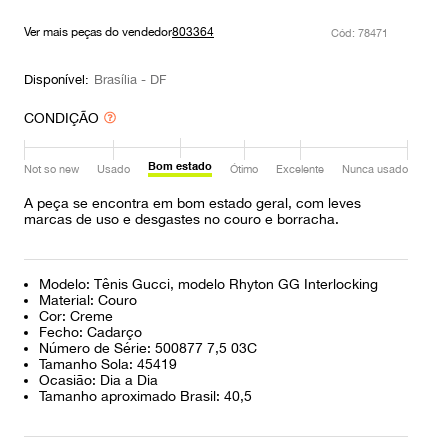
9
º
louis vuitton
Ver mais peças do vendedor
803364
:
78471
10
º
prada
Disponível:
Brasília - DF
CONDIÇÃO
Bom estado
Not so new
Usado
Ótimo
Excelente
Nunca usado
A peça se encontra em bom estado geral, com leves
marcas de uso e desgastes no couro e borracha.
Modelo: Tênis Gucci, modelo Rhyton GG Interlocking
Material: Couro
Cor: Creme
Fecho: Cadarço
Número de Série: 500877 7,5 03C
Tamanho Sola: 45419
Ocasião: Dia a Dia
Tamanho aproximado Brasil: 40,5