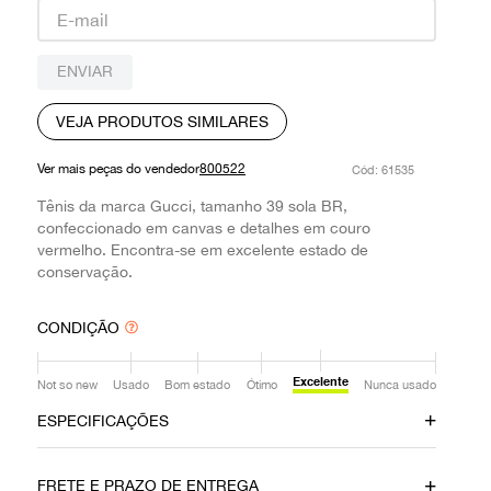
9
º
prada
10
º
louis vuitton
ENVIAR
VEJA PRODUTOS SIMILARES
Ver mais peças do vendedor
800522
:
61535
Tênis da marca Gucci, tamanho 39 sola BR,
confeccionado em canvas e detalhes em couro
vermelho. Encontra-se em excelente estado de
conservação.
CONDIÇÃO
Excelente
Not so new
Usado
Bom estado
Ótimo
Nunca usado
ESPECIFICAÇÕES
Data do Pagamento
Material
FRETE E PRAZO DE ENTREGA