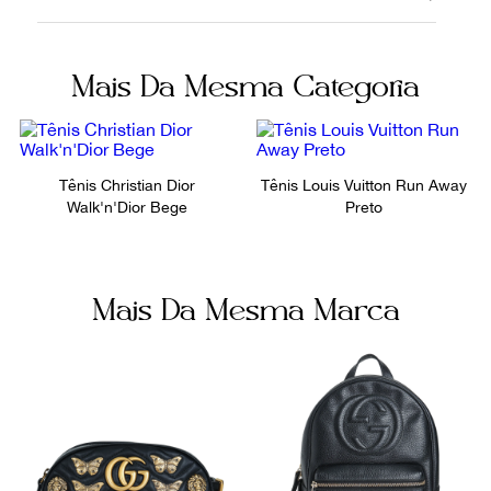
19122019
Canvas
Cor
Itens Inclusos
Mais Da Mesma Categoria
Vermelho
Caixa
Não sei meu CEP
Fornecedor
Ocasião
FPNYAUU
Dia a Dia
Tênis Christian Dior
Tênis Louis Vuitton Run Away
Walk'n'Dior Bege
Preto
Mais Da Mesma Marca