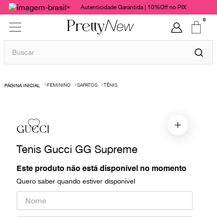
Autenticidade Garantida | 10%Off no PIX
0
Buscar
TERMOS MAIS BUSCADOS
FEMININO
SAPATOS
TÊNIS
1
º
bolsas
2
º
cris barros
3
º
chanel
GUCCI
4
º
vestido
Tenis Gucci GG Supreme
5
º
gucci
Este produto não está disponível no momento
6
º
paula raia
Quero saber quando estiver disponível
7
º
valentino
8
º
burberry