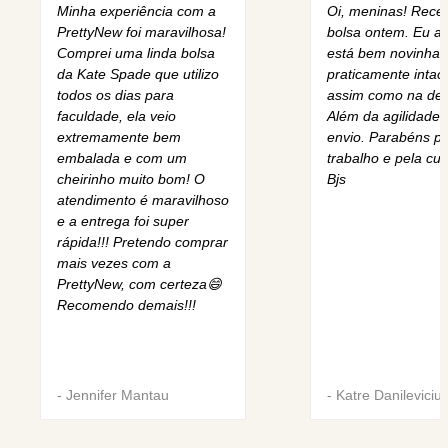
Minha experiência com a
Oi, meninas! Rece
PrettyNew foi maravilhosa!
bolsa ontem. Eu am
Comprei uma linda bolsa
está bem novinha,
da Kate Spade que utilizo
praticamente intact
todos os dias para
assim como na des
faculdade, ela veio
Além da agilidade 
extremamente bem
envio. Parabéns pe
embalada e com um
trabalho e pela cur
cheirinho muito bom! O
Bjs
atendimento é maravilhoso
e a entrega foi super
rápida!!! Pretendo comprar
mais vezes com a
PrettyNew, com certeza😄
Recomendo demais!!!
-
Jennifer Mantau
-
Katre Danileviciu