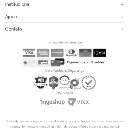
Institucional
+
Ajuda
+
Contato
+
Formas de pagamentos
Certificados & Segurança
Tecnologia
No Prettynew você encontra produtos de luxo, como bolsas, sapatos, acessórios e
roupas, femininas e masculinas, além de peças infantis e para a casa, nunca