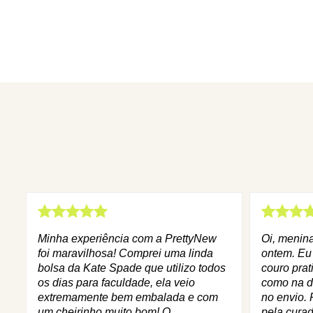
Minha experiência com a PrettyNew
Oi, menin
foi maravilhosa! Comprei uma linda
ontem. Eu
bolsa da Kate Spade que utilizo todos
couro prat
os dias para faculdade, ela veio
como na d
extremamente bem embalada e com
no envio. 
um cheirinho muito bom! O
pela curad