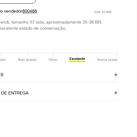
do vendedor
800488
:
61468
Fendi, tamanho 37 sola, aproximadamente 35-36 BR.
excelente estado de conservação.
Excelente
ado
Bom estado
Ótimo
Nunca usado
ES
amento
Material
O DE ENTREGA
Tecido
Fecho
Velcro
P
Ocasião