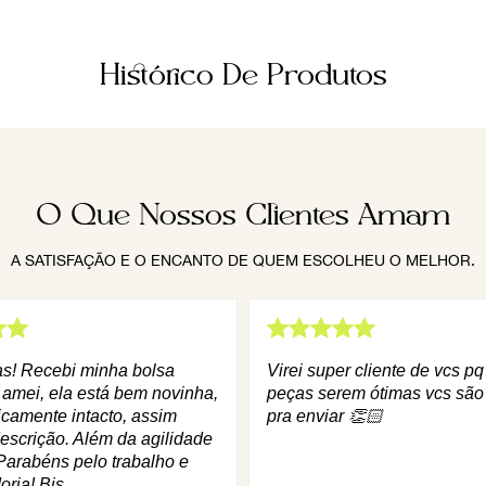
Histórico De Produtos
O Que Nossos Clientes Amam
A SATISFAÇÃO E O ENCANTO DE QUEM ESCOLHEU O MELHOR.
as! Recebi minha bolsa
Virei super cliente de vcs p
 amei, ela está bem novinha,
peças serem ótimas vcs são
icamente intacto, assim
pra enviar 👏🏻
escrição. Além da agilidade
Parabéns pelo trabalho e
oria! Bjs