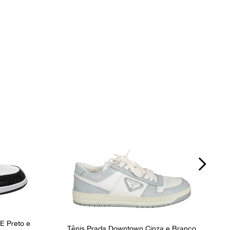
Dia a Dia
SE Preto e
Tênis Prada Downtown Cinza e Branco