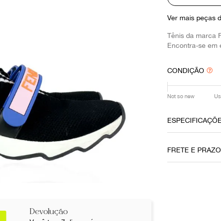
10
º
louis vuitton
Ver mais peças 
Tênis da marca 
Encontra-se em 
CONDIÇÃO
Not so new
Us
ESPECIFICAÇÕ
Data do Pag
FRETE E PRAZ
28112019
Cor
Preto
Não sei meu CE
Devolução
Fornecedor