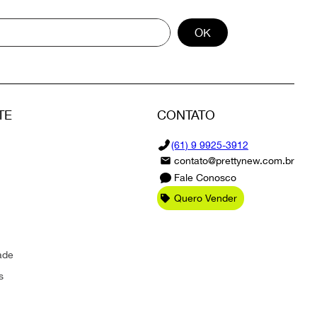
OK
TE
CONTATO
(61) 9 9925-3912
contato@prettynew.com.br
Fale Conosco
Quero Vender
ade
s