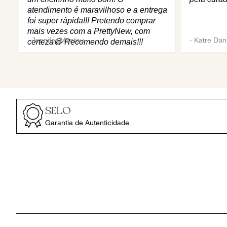
atendimento é maravilhoso e a entrega
foi super rápida!!! Pretendo comprar
mais vezes com a PrettyNew, com
-
Jennifer Mantau
-
Katre Dani
certeza😄 Recomendo demais!!!
SELO
Garantia de Autenticidade