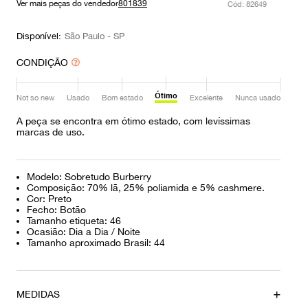
Ver mais peças do vendedor
801839
:
82649
9
º
louis vuitton
10
º
prada
Disponível:
São Paulo - SP
CONDIÇÃO
Ótimo
Not so new
Usado
Bom estado
Excelente
Nunca usado
A peça se encontra em ótimo estado, com levíssimas
marcas de uso.
Modelo: Sobretudo Burberry
Composição: 70% lã, 25% poliamida e 5% cashmere.
Cor: Preto
Fecho: Botão
Tamanho etiqueta: 46
Ocasião: Dia a Dia / Noite
Tamanho aproximado Brasil: 44
MEDIDAS