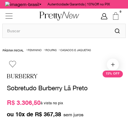
Autenticidade Garantida | 10%Off no PIX
0
Buscar
TERMOS MAIS BUSCADOS
FEMININO
ROUPAS
CASACOS E JAQUETAS
1
º
bolsas
2
º
cris barros
3
º
chanel
15%
OFF
BURBERRY
4
º
vestido
Sobretudo Burberry Lã Preto
5
º
gucci
R$ 3.306,50
6
º
valentino
à vista no pix
7
º
paula raia
ou
10
x de
R$
367
,
38
8
º
burberry