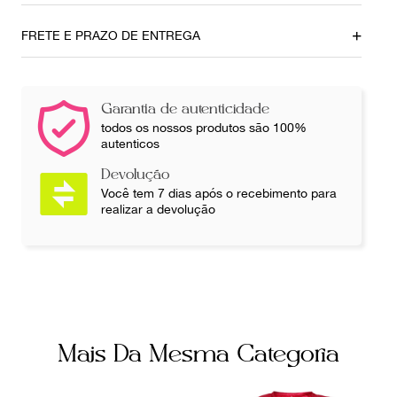
Comprimento
Ombro
82cm
43cm
FRETE E PRAZO DE ENTREGA
Busto
Cintura
50cm
50cm
Garantia de autenticidade
Ainda com dúvidas sobre as medidas? Fale com a nossa
todos os nossos produtos são 100%
equipe.
autenticos
Devolução
Você tem 7 dias após o recebimento para
realizar a devolução
Mais Da Mesma Categoria