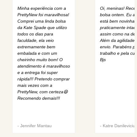
Minha experiência com a
Oi, meninas! Rece
PrettyNew foi maravilhosa!
bolsa ontem. Eu am
Comprei uma linda bolsa
está bem novinha,
da Kate Spade que utilizo
praticamente intact
todos os dias para
assim como na des
faculdade, ela veio
Além da agilidade 
extremamente bem
envio. Parabéns pe
embalada e com um
trabalho e pela cur
cheirinho muito bom! O
Bjs
atendimento é maravilhoso
e a entrega foi super
rápida!!! Pretendo comprar
mais vezes com a
PrettyNew, com certeza😄
Recomendo demais!!!
-
Jennifer Mantau
-
Katre Danileviciu