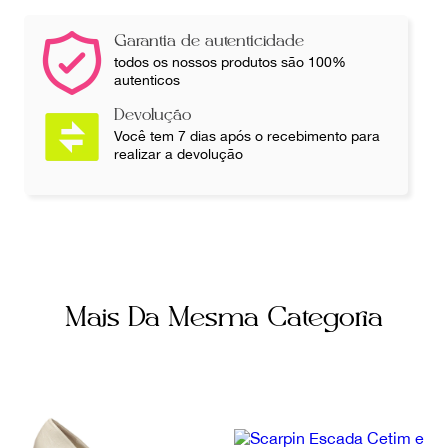
Cor
Itens Inclusos
Rosa
Dustbag
Garantia de autenticidade
todos os nossos produtos são 100%
autenticos
Fornecedor
Ocasião
800524
Dia a Dia
Devolução
Você tem 7 dias após o recebimento para
realizar a devolução
Tamanho
36
Mais Da Mesma Categoria