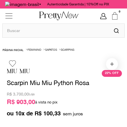
Autenticidade Garantida | 10%Off no PIX
0
Buscar
TERMOS MAIS BUSCADOS
FEMININO
SAPATOS
SCARPINS
1
º
bolsas
2
º
cris barros
MIU MIU
3
º
chanel
22%
OFF
Scarpin Miu Miu Python Rosa
4
º
gucci
5
º
vestido
R$
3.700,00
Loja
R$ 903,00
6
º
valentino
à vista no pix
7
º
paula raia
ou
10
x de
R$
100
,
33
8
º
burberry