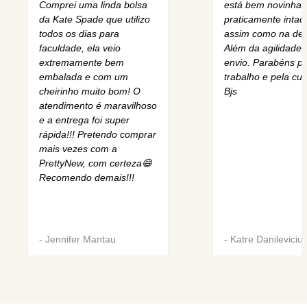
Comprei uma linda bolsa
está bem novinha,
da Kate Spade que utilizo
praticamente intact
todos os dias para
assim como na des
faculdade, ela veio
Além da agilidade 
extremamente bem
envio. Parabéns pe
embalada e com um
trabalho e pela cur
cheirinho muito bom! O
Bjs
atendimento é maravilhoso
e a entrega foi super
rápida!!! Pretendo comprar
mais vezes com a
PrettyNew, com certeza😄
Recomendo demais!!!
-
Jennifer Mantau
-
Katre Danileviciu