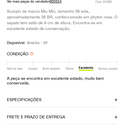
Ver mais peças do vendedor
800524
:
61590
9
º
prada
Scarpin da marca Miu MIu, tamanho 38 sola,
10
º
louis vuitton
aproximadamente 36 BR, confeccionado em phyton rosa. O
sapato tem salto de 9 cm de altura. Encontra-se em
excelente estado de conservação.
Disponível:
Brasília - DF
CONDIÇÃO
Excelente
Not so new
Usado
Bom estado
Ótimo
Nunca usado
A peça se encontra em excelente estado, muito bem
conservada.
ESPECIFICAÇÕES
Local
Material
FRETE E PRAZO DE ENTREGA
Brasília
Python