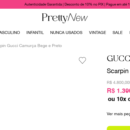
Autenticidade Garantida | Desconto de 10% no PIX | Pague em até 
TERMOS MAIS BUSCADOS
ASCULINO
INFANTIL
NUNCA USADOS
VINTAGE
SALE
1
º
bolsas
pin Gucci Camurça Bege e Preto
2
º
cris barros
GUCC
3
º
chanel
Scarpin
4
º
vestido
5
º
gucci
R$
4.800,00
6
º
valentino
R$ 1.39
ou
10
x 
7
º
paula raia
8
º
burberry
Ver mais pe
9
º
prada