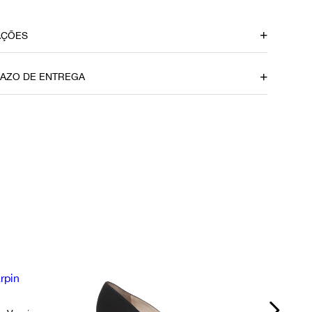
AÇÕES
Material
RAZO DE ENTREGA
Camurça
Itens Inclusos
Dustbag
u CEP
or
Ocasião
Dia a Dia / Noite