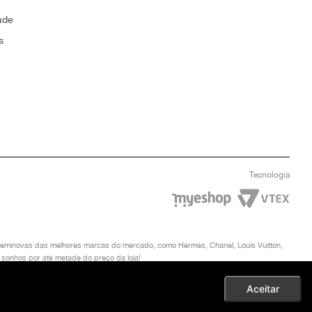
ade
s
Tecnologia
u seminovas das melhores marcas do mercado, como Hermès, Chanel, Louis Vuitton,
 sonhos por até metade do preço da loja!
TYNEW. DIREITOS AUTORAIS RESERVADOS. EM CASO DE DIVERGÊNCIAS DE PREÇOS,
Aceitar