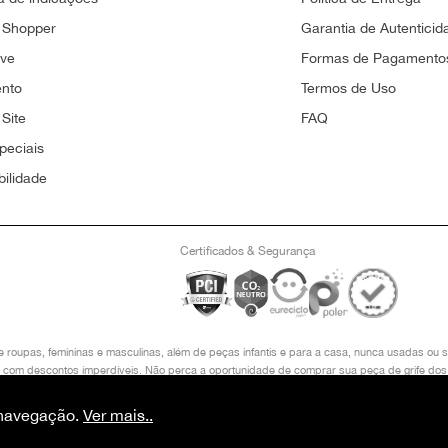
 Shopper
Garantia de Autenticid
ove
Formas de Pagamento
ento
Termos de Uso
Site
FAQ
peciais
bilidade
Certificados & Segurança
e roupas, femininas e masculinas, além de peças infantis e para a casa, nunca usadas o
in, com descontos imperdíveis. Não perca a oportunidade de comprar sua peça de grife dos
LOCO I 2° ANDAR, LAGO SUL, BRASÍLIA/ DF, CEP 71605-480 COPYRIGHT © 2024, PRET
O VALOR VÁLIDO É O DO CARRINHO DE COMPRAS.
e navegação.
Ver mais..