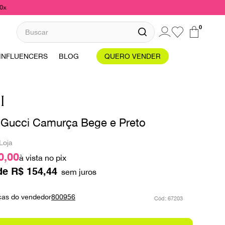
10x
Buscar
0
INFLUENCERS
BLOG
QUERO VENDER
I
 Gucci Camurça Bege e Preto
Loja
0,00
à vista no pix
de
R$
154
,
44
ças do vendedor
800956
:
67203