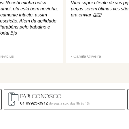
as! Recebi minha bolsa
Virei super cliente de vcs p
 amei, ela está bem novinha,
peças serem ótimas vcs são
icamente intacto, assim
pra enviar 👏🏻
escrição. Além da agilidade
Parabéns pelo trabalho e
oria! Bjs
levicius
-
Camila Oliveira
FALE CONOSCO
61 99925-3912
de seg. a sex. das 9h às 18h