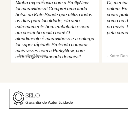
Minha experiência com a PrettyNew
Oi, menin
foi maravilhosa! Comprei uma linda
ontem. Eu
bolsa da Kate Spade que utilizo todos
couro prat
os dias para faculdade, ela veio
como na d
extremamente bem embalada e com
no envio. 
um cheirinho muito bom! O
pela curad
atendimento é maravilhoso e a entrega
foi super rápida!!! Pretendo comprar
mais vezes com a PrettyNew, com
-
Jennifer Mantau
-
Katre Dani
certeza😄 Recomendo demais!!!
SELO
Garantia de Autenticidade