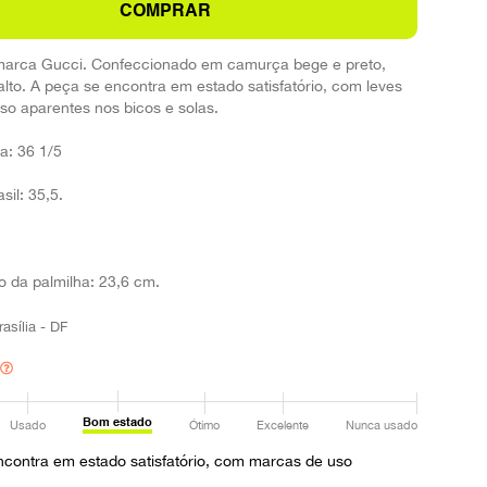
COMPRAR
marca Gucci. Confeccionado em camurça bege e preto,
salto. A peça se encontra em estado satisfatório, com leves
so aparentes nos bicos e solas.
a: 36 1/5
il: 35,5.
 da palmilha: 23,6 cm.
rasília - DF
Bom estado
Usado
Ótimo
Excelente
Nunca usado
ncontra em estado satisfatório, com marcas de uso