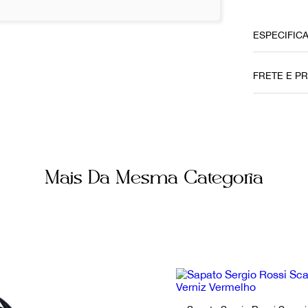
ESPECIFIC
Local
FRETE E P
Brasília
Cor
Bege
Não sei me
Forneced
Mais Da Mesma Categoria
800956
Tamanho
35,5