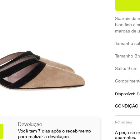
10
º
louis vuitton
Scarpin da 
bico fino e 
marcas de u
Tamanho sol
Tamanho Bras
Salto: 9 cm
Comprimento
Disponível:
B
CONDIÇÃO
Not so new
Devolução
Você tem 7 dias após o recebimento
A peça se e
para realizar a devolução
aparentes.