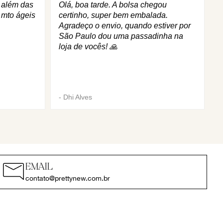
q além das
Olá, boa tarde. A bolsa chegou
 mto ágeis
certinho, super bem embalada.
Agradeço o envio, quando estiver por
São Paulo dou uma passadinha na
loja de vocês! 🙏
-
Dhi Alves
EMAIL
contato@prettynew.com.br