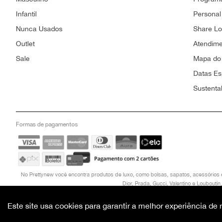
Infantil
Personal
Nunca Usados
Share L
Outlet
Atendim
Sale
Mapa do 
Datas Es
Sustenta
Formas de pagamentos
No Prettynew você encontra produtos de luxo, como bolsas, sapatos, acessórios 
Dior, Prada, Gucci, Valentino e Loubout
CNPJ: 21.270.636/0001-23 , TEL: (061)99925-3912, ENDEREÇO: SHIS QI 3 B
Este site usa cookies para garantir a melhor experiência d