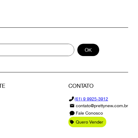
OK
TE
CONTATO
(61) 9 9925-3912
contato@prettynew.com.br
Fale Conosco
Quero Vender