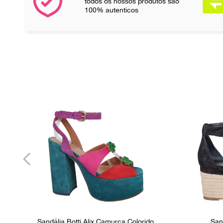
todos os nossos produtos são
100% autenticos
Sandália Botti Alix Camurça Colorido
San