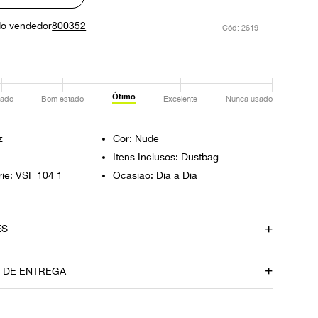
do vendedor
800352
:
2619
Ótimo
ado
Bom estado
Excelente
Nunca usado
z
Cor: Nude
Itens Inclusos: Dustbag
ie: VSF 104 1
Ocasião: Dia a Dia
ES
amento
Material
O DE ENTREGA
Verniz
Fecho