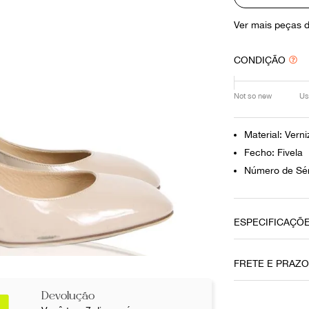
10
º
louis vuitton
Ver mais peças 
CONDIÇÃO
Not so new
Us
Material: Verni
Fecho: Fivela
Número de Sér
ESPECIFICAÇÕ
Data do Pag
FRETE E PRAZ
13092021
Devolução
Cor