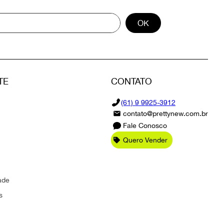
OK
TE
CONTATO
(61) 9 9925-3912
contato@prettynew.com.br
Fale Conosco
Quero Vender
ade
s