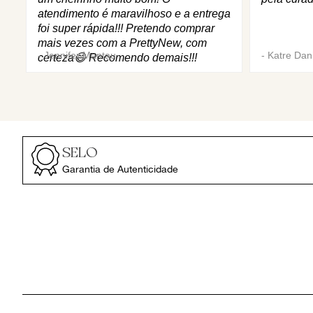
atendimento é maravilhoso e a entrega
foi super rápida!!! Pretendo comprar
mais vezes com a PrettyNew, com
-
Jennifer Mantau
-
Katre Dani
certeza😄 Recomendo demais!!!
SELO
Garantia de Autenticidade