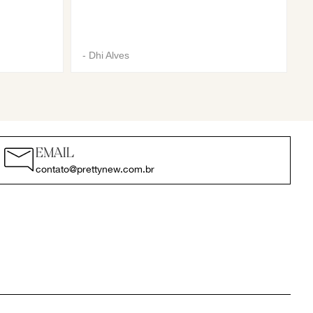
-
Dhi Alves
EMAIL
contato@prettynew.com.br