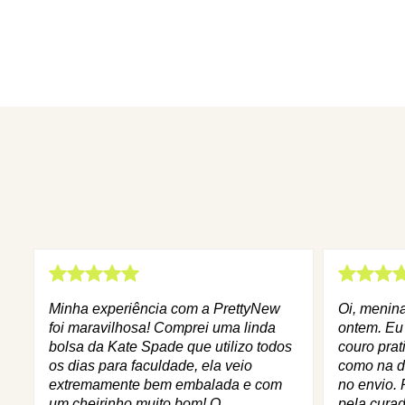
Minha experiência com a PrettyNew
Oi, menin
foi maravilhosa! Comprei uma linda
ontem. Eu
bolsa da Kate Spade que utilizo todos
couro prat
os dias para faculdade, ela veio
como na d
extremamente bem embalada e com
no envio. 
um cheirinho muito bom! O
pela curad