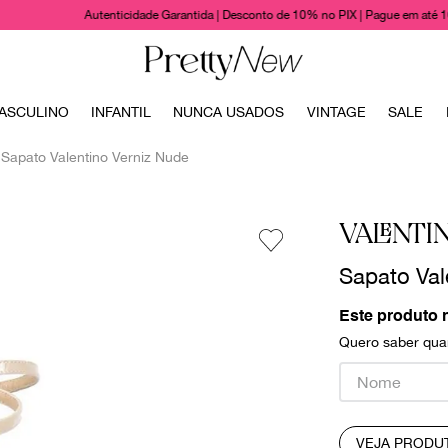
Autenticidade Garantida | Desconto de 10% no PIX | Pague em até 
TERMOS MAIS BUSCADOS
ASCULINO
INFANTIL
NUNCA USADOS
VINTAGE
SALE
1
º
bolsas
Sapato Valentino Verniz Nude
2
º
cris barros
3
º
chanel
VALENTI
4
º
vestido
Sapato Val
5
º
gucci
6
º
valentino
Este produto 
Quero saber quan
7
º
paula raia
8
º
burberry
9
º
prada
VEJA PRODU