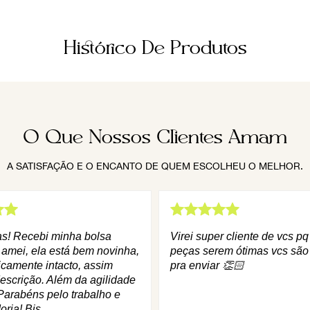
Histórico De Produtos
O Que Nossos Clientes Amam
A SATISFAÇÃO E O ENCANTO DE QUEM ESCOLHEU O MELHOR.
as! Recebi minha bolsa
Virei super cliente de vcs p
 amei, ela está bem novinha,
peças serem ótimas vcs são
icamente intacto, assim
pra enviar 👏🏻
escrição. Além da agilidade
Parabéns pelo trabalho e
oria! Bjs