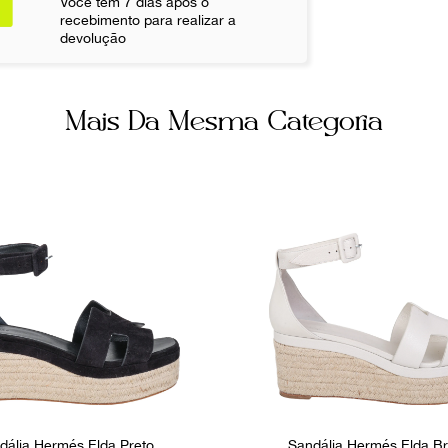
Você tem 7 dias após o
Nude
recebimento para realizar a
Não sei meu CE
devolução
Itens Incluso
Dustbag
Mais Da Mesma Categoria
Fornecedor
800352
dália Hermés Elda Preto
Sandália Hermés Elda B