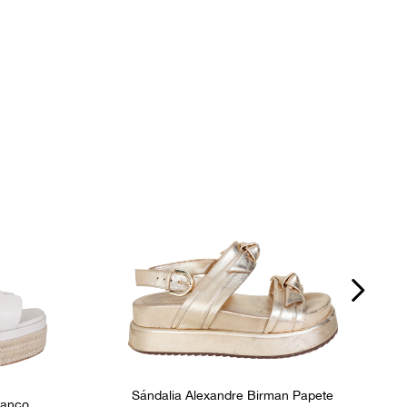
Fivela
P
s
Número de Série
VSF 104 1
Ocasião
Dia a Dia
Sándalia Alexandre Birman Papete
ranco