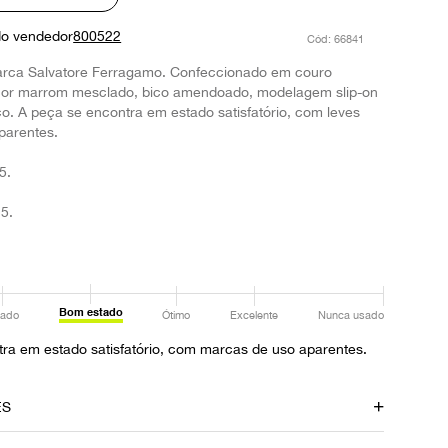
do vendedor
800522
:
66841
arca Salvatore Ferragamo. Confeccionado em couro
cor marrom mesclado, bico amendoado, modelagem slip-on
oco. A peça se encontra em estado satisfatório, com leves
parentes.
5.
5.
Bom estado
ado
Ótimo
Excelente
Nunca usado
ra em estado satisfatório, com marcas de uso aparentes.
ES