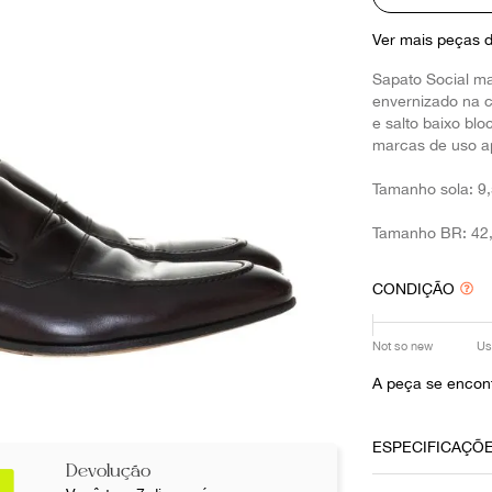
10
º
prada
Ver mais peças 
Sapato Social m
envernizado na 
e salto baixo bl
marcas de uso a
Tamanho sola: 9,
Tamanho BR: 42,
CONDIÇÃO
Not so new
Us
A peça se encont
ESPECIFICAÇÕ
Devolução