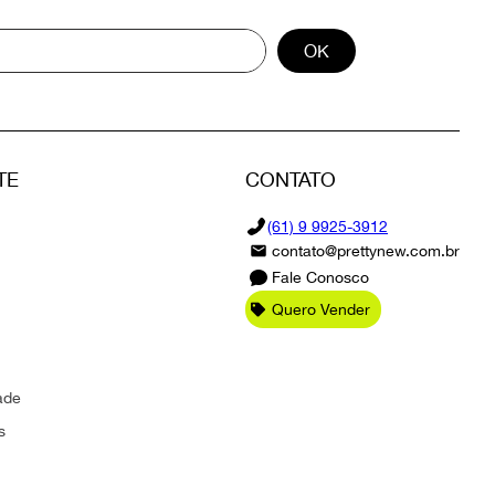
OK
TE
CONTATO
(61) 9 9925-3912
contato@prettynew.com.br
Fale Conosco
Quero Vender
ade
s