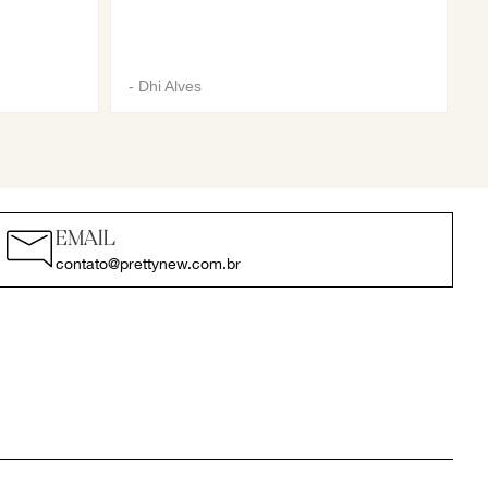
-
Dhi Alves
EMAIL
contato@prettynew.com.br