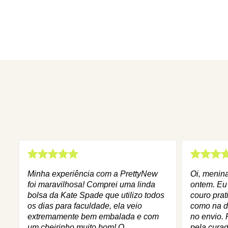
Minha experiência com a PrettyNew
Oi, menin
foi maravilhosa! Comprei uma linda
ontem. Eu
bolsa da Kate Spade que utilizo todos
couro prat
os dias para faculdade, ela veio
como na d
extremamente bem embalada e com
no envio. 
um cheirinho muito bom! O
pela curad