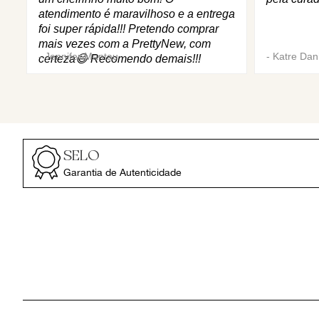
atendimento é maravilhoso e a entrega
foi super rápida!!! Pretendo comprar
mais vezes com a PrettyNew, com
-
Jennifer Mantau
-
Katre Dani
certeza😄 Recomendo demais!!!
SELO
Garantia de Autenticidade