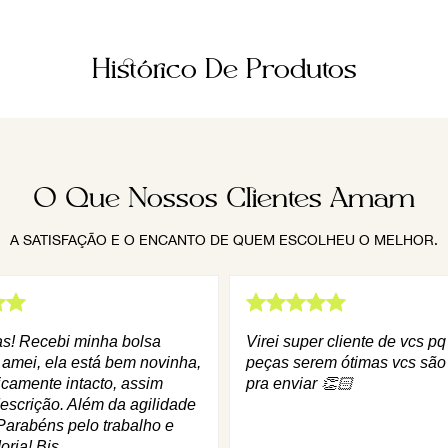
Histórico De Produtos
O Que Nossos Clientes Amam
A SATISFAÇÃO E O ENCANTO DE QUEM ESCOLHEU O MELHOR.
as! Recebi minha bolsa
Virei super cliente de vcs p
 amei, ela está bem novinha,
peças serem ótimas vcs são
icamente intacto, assim
pra enviar 👏🏻
escrição. Além da agilidade
Parabéns pelo trabalho e
oria! Bjs