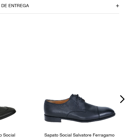
amento
Material
O DE ENTREGA
Couro
Itens Inclusos
Sem dustbag
P
Ocasião
Dia a Dia
o Social
Sapato Social Salvatore Ferragamo