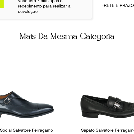
Você tem 7 dias após o
Data do Pag
FRETE E PRAZ
recebimento para realizar a
25042022
devolução
Cor
Marrom
Não sei meu CE
Mais Da Mesma Categoria
Fornecedor
800522
Social Salvatore Ferragamo
Sapato Salvatore Ferragam