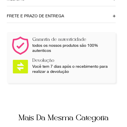
Tamanho do Salto
6,5 cm
FRETE E PRAZO DE ENTREGA
Ainda com dúvidas sobre as medidas? Fale com a nossa
equipe.
Garantia de autenticidade
todos os nossos produtos são 100%
autenticos
Devolução
Você tem 7 dias após o recebimento para
realizar a devolução
Mais Da Mesma Categoria