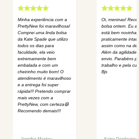
Minha experiência com a
Oi, meninas! Rece
PrettyNew foi maravilhosa!
bolsa ontem. Eu am
Comprei uma linda bolsa
está bem novinha,
da Kate Spade que utilizo
praticamente intact
todos os dias para
assim como na des
faculdade, ela veio
Além da agilidade 
extremamente bem
envio. Parabéns pe
embalada e com um
trabalho e pela cur
cheirinho muito bom! O
Bjs
atendimento é maravilhoso
e a entrega foi super
rápida!!! Pretendo comprar
mais vezes com a
PrettyNew, com certeza😄
Recomendo demais!!!
-
Jennifer Mantau
-
Katre Danileviciu