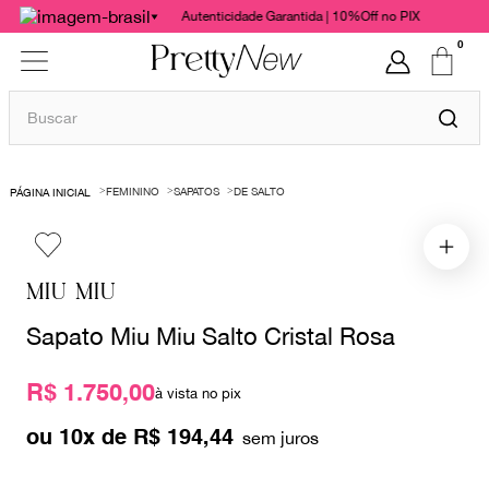
Autenticidade Garantida | 10%Off no PIX
0
Buscar
TERMOS MAIS BUSCADOS
FEMININO
SAPATOS
DE SALTO
1
º
bolsas
2
º
cris barros
3
º
chanel
MIU MIU
4
º
gucci
Sapato Miu Miu Salto Cristal Rosa
5
º
vestido
R$ 1.750,00
6
º
valentino
à vista no pix
7
º
paula raia
ou
10
x de
R$
194
,
44
8
º
burberry