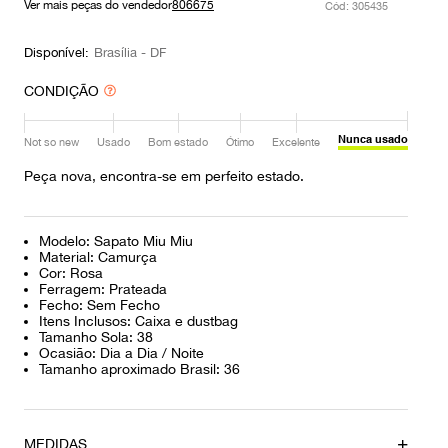
Ver mais peças do vendedor
806675
:
305435
9
º
prada
10
º
louis vuitton
Disponível:
Brasília - DF
CONDIÇÃO
Nunca usado
Not so new
Usado
Bom estado
Ótimo
Excelente
Peça nova, encontra-se em perfeito estado.
Modelo: Sapato Miu Miu
Material: Camurça
Cor: Rosa
Ferragem: Prateada
Fecho: Sem Fecho
Itens Inclusos: Caixa e dustbag
Tamanho Sola: 38
Ocasião: Dia a Dia / Noite
Tamanho aproximado Brasil: 36
MEDIDAS