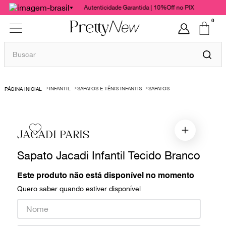
Autenticidade Garantida | 10%Off no PIX
0
Buscar
TERMOS MAIS BUSCADOS
INFANTIL
SAPATOS E TÊNIS INFANTIS
SAPATOS
1
º
bolsas
2
º
cris barros
3
º
chanel
JACADI PARIS
4
º
vestido
Sapato Jacadi Infantil Tecido Branco
5
º
gucci
Este produto não está disponível no momento
6
º
valentino
Quero saber quando estiver disponível
7
º
paula raia
8
º
burberry