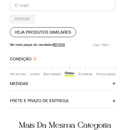
9
º
prada
10
º
louis vuitton
ENVIAR
VEJA PRODUTOS SIMILARES
Ver mais peças do vendedor
801045
:
75817
CONDIÇÃO
Ótimo
Not so new
Usado
Bom estado
Excelente
Nunca usado
MEDIDAS
Comprimento
14 cm
FRETE E PRAZO DE ENTREGA
Ainda com dúvidas sobre as medidas? Fale com a nossa
equipe.
Mais Da Mesma Categoria