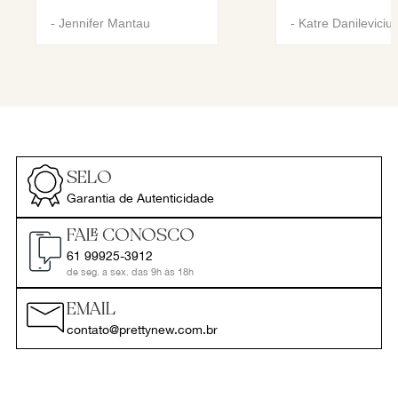
-
Jennifer Mantau
-
Katre Danileviciu
SELO
Garantia de Autenticidade
FALE CONOSCO
61 99925-3912
de seg. a sex. das 9h às 18h
EMAIL
contato@prettynew.com.br