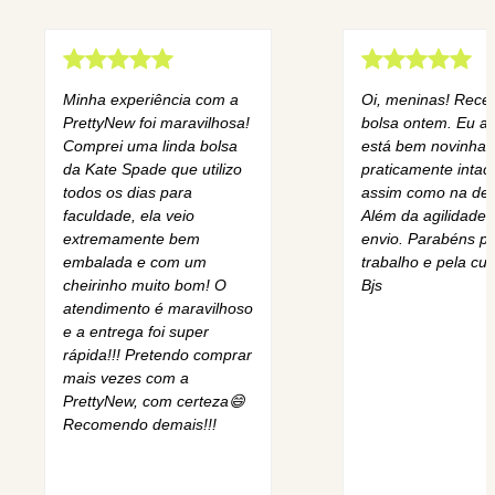
Minha experiência com a
Oi, meninas! Rece
PrettyNew foi maravilhosa!
bolsa ontem. Eu am
Comprei uma linda bolsa
está bem novinha,
da Kate Spade que utilizo
praticamente intact
todos os dias para
assim como na des
faculdade, ela veio
Além da agilidade 
extremamente bem
envio. Parabéns pe
embalada e com um
trabalho e pela cur
cheirinho muito bom! O
Bjs
atendimento é maravilhoso
e a entrega foi super
rápida!!! Pretendo comprar
mais vezes com a
PrettyNew, com certeza😄
Recomendo demais!!!