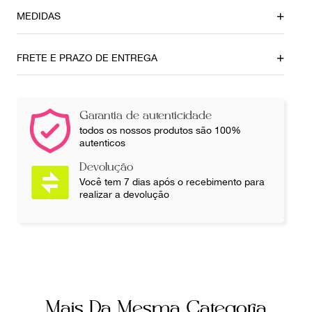
MEDIDAS
Tamanho do Salto
Comprimento da palmilha
8 cm
24cm
FRETE E PRAZO DE ENTREGA
Ainda com dúvidas sobre as medidas? Fale com a nossa
equipe.
Garantia de autenticidade
todos os nossos produtos são 100%
autenticos
Devolução
Você tem 7 dias após o recebimento para
realizar a devolução
Mais Da Mesma Categoria