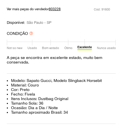
9
º
prada
Ver mais peças do vendedor
803228
:
91600
10
º
louis vuitton
Disponível:
São Paulo - SP
CONDIÇÃO
Excelente
Not so new
Usado
Bom estado
Ótimo
Nunca usado
A peça se encontra em excelente estado, muito bem
conservada.
Modelo: Sapato Gucci, Modelo Slingback Horsebit
Material: Couro
Cor: Preto
Fecho: Fivela
Itens Inclusos: Dustbag Original
Tamanho Sola: 36
Ocasião: Dia a Dia / Noite
Tamanho aproximado Brasil: 34