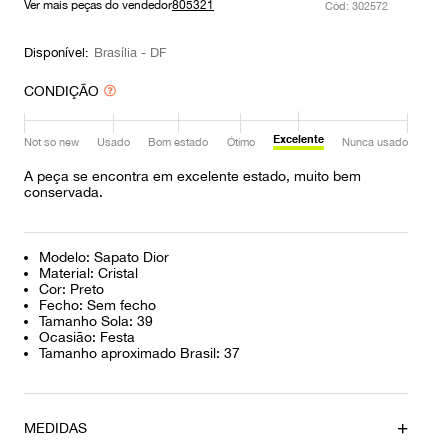
Ver mais peças do vendedor
805321
:
302572
9
º
prada
10
º
louis vuitton
Disponível:
Brasília - DF
CONDIÇÃO
Excelente
Not so new
Usado
Bom estado
Ótimo
Nunca usado
A peça se encontra em excelente estado, muito bem
conservada.
Modelo: Sapato Dior
Material: Cristal
Cor: Preto
Fecho: Sem fecho
Tamanho Sola: 39
Ocasião: Festa
Tamanho aproximado Brasil: 37
MEDIDAS