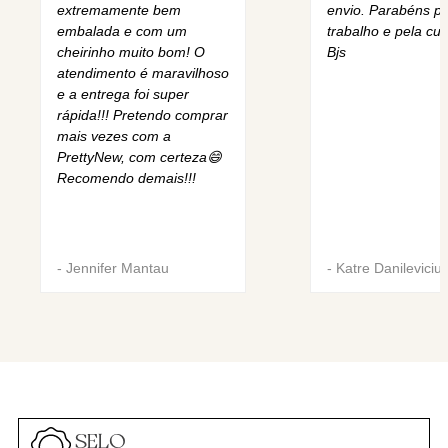
extremamente bem
envio. Parabéns pe
embalada e com um
trabalho e pela cur
cheirinho muito bom! O
Bjs
atendimento é maravilhoso
e a entrega foi super
rápida!!! Pretendo comprar
mais vezes com a
PrettyNew, com certeza😄
Recomendo demais!!!
-
Jennifer Mantau
-
Katre Danileviciu
SELO