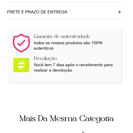
Tamanho da Alça
Tamanho do Salto
37
11 cm
FRETE E PRAZO DE ENTREGA
Ainda com dúvidas sobre as medidas? Fale com a nossa
equipe.
Garantia de autenticidade
todos os nossos produtos são 100%
autenticos
Devolução
Você tem 7 dias após o recebimento para
realizar a devolução
Mais Da Mesma Categoria