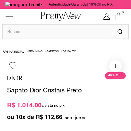
Autenticidade Garantida | 10%Off no PIX
0
Buscar
TERMOS MAIS BUSCADOS
FEMININO
SAPATOS
DE SALTO
1
º
bolsas
2
º
cris barros
3
º
chanel
40%
OFF
DIOR
4
º
vestido
Sapato Dior Cristais Preto
5
º
gucci
R$ 1.014,00
6
º
valentino
à vista no pix
7
º
paula raia
ou
10
x de
R$
112
,
66
8
º
burberry