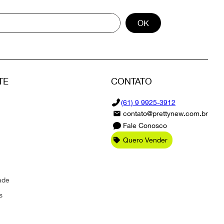
OK
TE
CONTATO
(61) 9 9925-3912
contato@prettynew.com.br
Fale Conosco
Quero Vender
ade
s