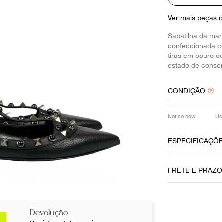
10
º
louis vuitton
Ver mais peças 
Sapatilha da ma
confeccionada c
tiras em couro c
estado de conse
CONDIÇÃO
Not so new
Us
ESPECIFICAÇÕ
Data do Pag
FRETE E PRAZ
03102019
Cor
Preto
Devolução
Não sei meu CE