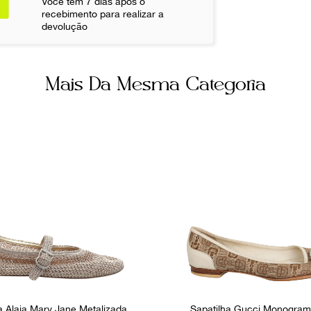
Você tem 7 dias após o
recebimento para realizar a
Fornecedor
devolução
FPNYATF
Mais Da Mesma Categoria
a Alaia Mary Jane Metalizada
Sapatilha Gucci Monogra