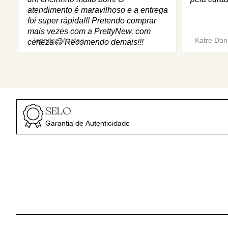
atendimento é maravilhoso e a entrega
foi super rápida!!! Pretendo comprar
mais vezes com a PrettyNew, com
-
Jennifer Mantau
-
Katre Dani
certeza😄 Recomendo demais!!!
SELO
Garantia de Autenticidade