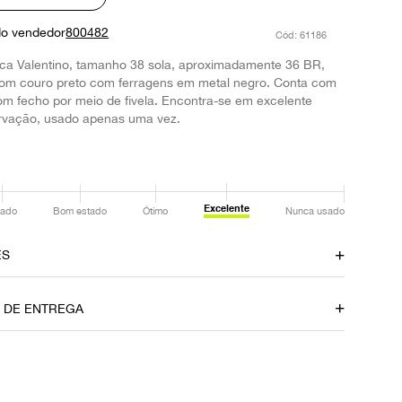
do vendedor
800482
:
61186
rca Valentino, tamanho 38 sola, aproximadamente 36 BR,
om couro preto com ferragens em metal negro. Conta com
om fecho por meio de fivela. Encontra-se em excelente
rvação, usado apenas uma vez.
Excelente
ado
Bom estado
Ótimo
Nunca usado
ES
amento
Material
O DE ENTREGA
Couro
Fecho
Fivela
P