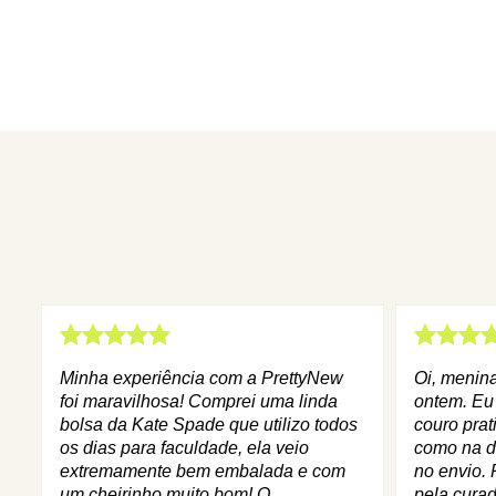
Minha experiência com a PrettyNew
Oi, menin
foi maravilhosa! Comprei uma linda
ontem. Eu
bolsa da Kate Spade que utilizo todos
couro prat
os dias para faculdade, ela veio
como na d
extremamente bem embalada e com
no envio. 
um cheirinho muito bom! O
pela curad