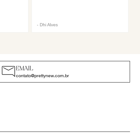
-
Dhi Alves
EMAIL
contato@prettynew.com.br