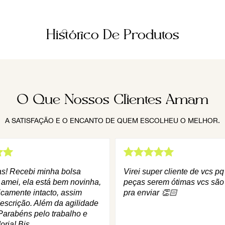
Histórico De Produtos
O Que Nossos Clientes Amam
A SATISFAÇÃO E O ENCANTO DE QUEM ESCOLHEU O MELHOR.
as! Recebi minha bolsa
Virei super cliente de vcs p
 amei, ela está bem novinha,
peças serem ótimas vcs são
icamente intacto, assim
pra enviar 👏🏻
escrição. Além da agilidade
Parabéns pelo trabalho e
oria! Bjs