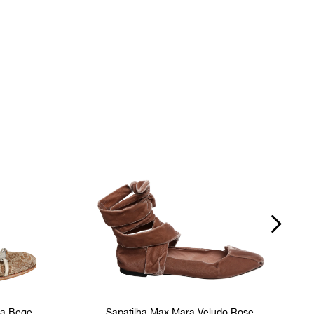
Ocasião
Dia a Dia
ma Bege
Sapatilha Max Mara Veludo Rose