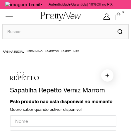
Autenticidade Garantida | 10%Off no PIX
0
Buscar
TERMOS MAIS BUSCADOS
FEMININO
SAPATOS
SAPATILHAS
1
º
bolsas
2
º
cris barros
3
º
chanel
REPETTO
4
º
gucci
Sapatilha Repetto Verniz Marrom
5
º
valentino
Este produto não está disponível no momento
6
º
vestido
Quero saber quando estiver disponível
7
º
paula raia
8
º
burberry