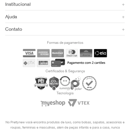
Institucional
+
Ajuda
+
Contato
+
Formas de pagamentos
Certificados & Segurança
Tecnologia
No Prettynew você encontra produtos de luxo, como bolsas, sapatos, acessórios e
roupas, femininas e masculinas, além de peças infantis e para a casa, nunca