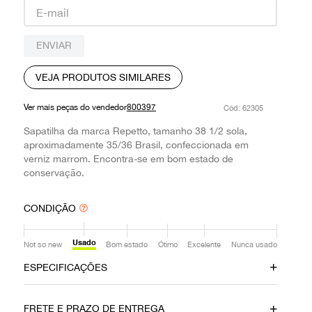
9
º
prada
10
º
louis vuitton
ENVIAR
VEJA PRODUTOS SIMILARES
Ver mais peças do vendedor
800397
:
62305
Sapatilha da marca Repetto, tamanho 38 1/2 sola,
aproximadamente 35/36 Brasil, confeccionada em
verniz marrom. Encontra-se em bom estado de
conservação.
CONDIÇÃO
Usado
Not so new
Bom estado
Ótimo
Excelente
Nunca usado
ESPECIFICAÇÕES
Data do Pagamento
Material
FRETE E PRAZO DE ENTREGA