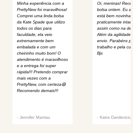
Minha experiência com a
Oi, meninas! Rece
PrettyNew foi maravilhosa!
bolsa ontem. Eu am
Comprei uma linda bolsa
está bem novinha,
da Kate Spade que utilizo
praticamente intact
todos os dias para
assim como na des
faculdade, ela veio
Além da agilidade 
extremamente bem
envio. Parabéns pe
embalada e com um
trabalho e pela cur
cheirinho muito bom! O
Bjs
atendimento é maravilhoso
e a entrega foi super
rápida!!! Pretendo comprar
mais vezes com a
PrettyNew, com certeza😄
Recomendo demais!!!
-
Jennifer Mantau
-
Katre Danileviciu