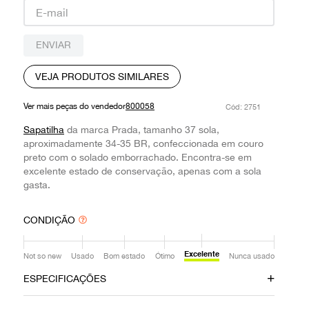
9
º
prada
10
º
louis vuitton
ENVIAR
VEJA PRODUTOS SIMILARES
Ver mais peças do vendedor
800058
:
2751
Sapatilha
da marca Prada, tamanho 37 sola,
aproximadamente 34-35 BR, confeccionada em couro
preto com o solado emborrachado. Encontra-se em
excelente estado de conservação, apenas com a sola
gasta.
CONDIÇÃO
Excelente
Not so new
Usado
Bom estado
Ótimo
Nunca usado
ESPECIFICAÇÕES
Data do Pagamento
Material