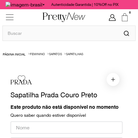
Autenticidade Garantida | 10%Off no PIX
0
Buscar
TERMOS MAIS BUSCADOS
FEMININO
SAPATOS
SAPATILHAS
1
º
bolsas
2
º
cris barros
3
º
chanel
PRADA
4
º
vestido
Sapatilha Prada Couro Preto
5
º
gucci
Este produto não está disponível no momento
6
º
valentino
Quero saber quando estiver disponível
7
º
paula raia
8
º
burberry