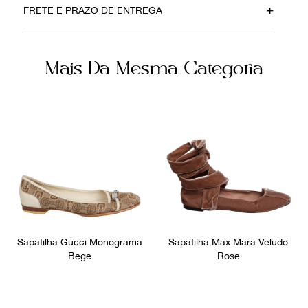
FRETE E PRAZO DE ENTREGA
14092020
Couro
Cor
Fornecedor
Mais Da Mesma Categoria
Preto
FPNYACJ
Ocasião
Dia a Dia
Sapatilha Gucci Monograma
Sapatilha Max Mara Veludo
Bege
Rose