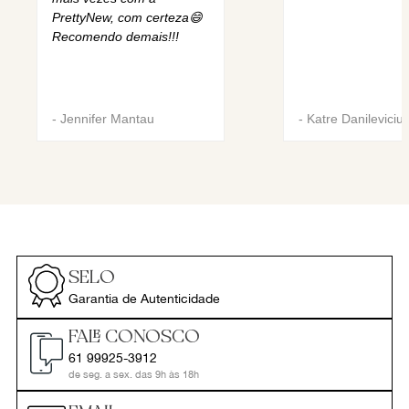
PrettyNew, com certeza😄
Recomendo demais!!!
-
Jennifer Mantau
-
Katre Danileviciu
SELO
Garantia de Autenticidade
FALE CONOSCO
61 99925-3912
de seg. a sex. das 9h às 18h