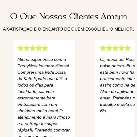
O Que Nossos Clientes Amam
A SATISFAÇÃO E O ENCANTO DE QUEM ESCOLHEU O MELHOR.
Minha experiência com a
Oi, meninas! Rece
PrettyNew foi maravilhosa!
bolsa ontem. Eu am
Comprei uma linda bolsa
está bem novinha,
da Kate Spade que utilizo
praticamente intact
todos os dias para
assim como na des
faculdade, ela veio
Além da agilidade 
extremamente bem
envio. Parabéns pe
embalada e com um
trabalho e pela cur
cheirinho muito bom! O
Bjs
atendimento é maravilhoso
e a entrega foi super
rápida!!! Pretendo comprar
mais vezes com a