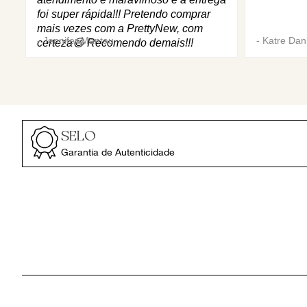
foi super rápida!!! Pretendo comprar
mais vezes com a PrettyNew, com
-
Jennifer Mantau
-
Katre Dani
certeza😄 Recomendo demais!!!
SELO
Garantia de Autenticidade