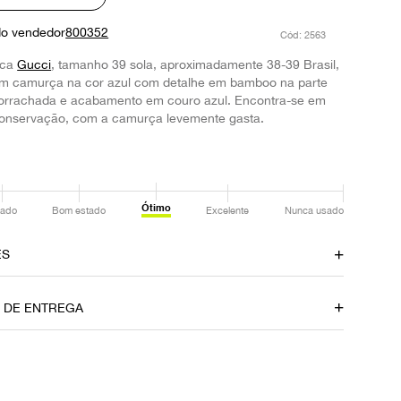
do vendedor
800352
:
2563
rca
Gucci
, tamanho 39 sola, aproximadamente 38-39 Brasil,
m camurça na cor azul com detalhe em bamboo na parte
mborrachada e acabamento em couro azul. Encontra-se em
onservação, com a camurça levemente gasta.
Ótimo
ado
Bom estado
Excelente
Nunca usado
ES
Cor
O DE ENTREGA
Azul
Ocasião
Dia a Dia
P