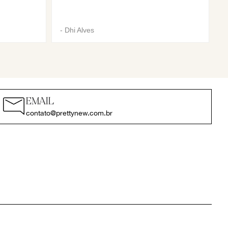
-
Dhi Alves
EMAIL
contato@prettynew.com.br