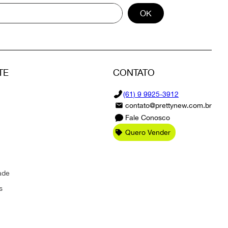
OK
TE
CONTATO
(61) 9 9925-3912
contato@prettynew.com.br
Fale Conosco
Quero Vender
ade
s