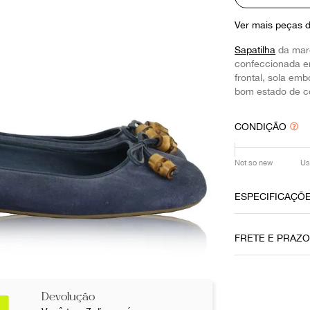
10
º
prada
Ver mais peças 
Sapatilha
da ma
confeccionada e
frontal, sola e
bom estado de c
CONDIÇÃO
Not so new
Us
ESPECIFICAÇÕ
Material
FRETE E PRAZ
Camurça
Fornecedor
800352
Devolução
Não sei meu CE